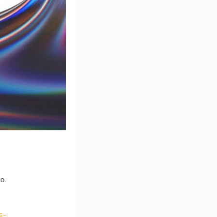
ão.
s-