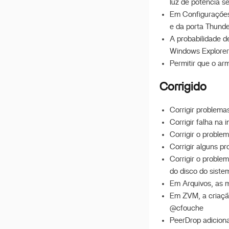
luz de potência 
Guia Rápido de
Recuperação do Sistema
Em Configurações,
e da porta Thunde
Configurando o
A probabilidade 
ZimaCube como Servidor
DLNA
Windows Explorer
Permitir que o a
Recursos da Máquina do
Tempo
Corrigido
NFS no ZimaOS
Corrigir problem
Implantar Deepseek R1
Corrigir falha na
iSCSI no ZimaOS
Corrigir o probl
Guia de Sincronização
Corrigir alguns 
Bidirecional do ZimaOS e
Corrigir o problem
QTS
do disco do sis
Documento de Ajuda para
Em Arquivos, as m
PME
Em ZVM, a criação
Trabalho do ZimaOS-
@cfouche
Search
PeerDrop adicion