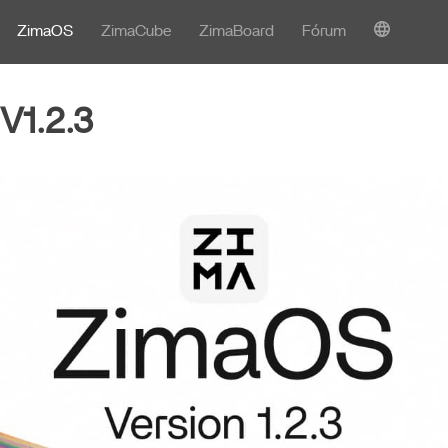
ZimaOS
ZimaCube
ZimaBoard
Fórum
V1.2.3