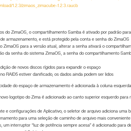
nload/1.2.3/zimaos_zimacube-1.2.3.raucb
ios do ZimaOS, o compartilhamento Samba é ativado por padrão par
 de armazenamento, e está protegido pela conta e senha do ZimaOS
 o ZimaOS para a versão atual, alterar a senha ativará o compartil
ção da senha do sistema ZimaOS, a senha do compartilhamento Samb
dição de novos discos rígidos para expandir o espaço
o RAID5 estiver danificado, os dados ainda podem ser lidos
cidade do espaço de armazenamento é adicionada à coluna esquerd
ovo logotipo do Zima é adicionado ao canto superior esquerdo para r
e e configurações de Aplicativo, o seletor de arquivo adiciona uma ba
namento para uma seleção de caminho de arquivo mais conveniente
 um interruptor “luz de potência sempre acesa” é adicionado para de