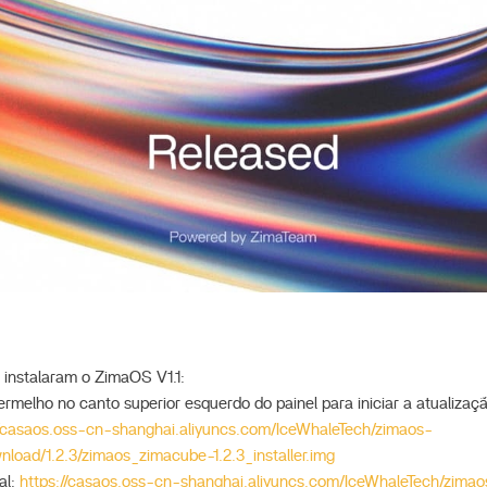
 instalaram o ZimaOS V1.1:
ermelho no canto superior esquerdo do painel para iniciar a atualizaç
//casaos.oss-cn-shanghai.aliyuncs.com/IceWhaleTech/zimaos-
nload/1.2.3/zimaos_zimacube-1.2.3_installer.img
al:
https://casaos.oss-cn-shanghai.aliyuncs.com/IceWhaleTech/zimao