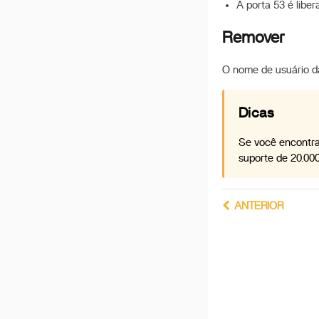
A porta 53 é libe
Reconstruindo o RAID
após reinstalar o sistema
Remover
Descrição de IA com
ZimaOS
O nome de usuário d
Formato de Disco
Suportado
Dicas
Ativar Intel AX210
Como Usar o Backup 3-
Se você encontra
2-1 no ZimaOS?
suporte de 20.0
Migrar do CasaOS para o
ZimaOS
ANTERIOR
Configuração UPS
install zimaos on proxmox
ve
Implantar OpenClaw
Implementar Hermes