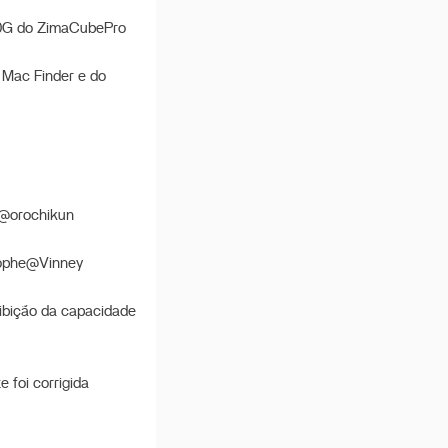
 10G do ZimaCubePro
 Mac Finder e do
k@orochikun
tophe@Vinney
exibição da capacidade
 foi corrigida