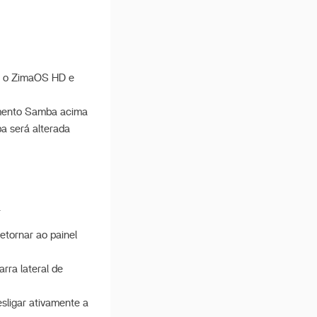
a o ZimaOS HD e
hamento Samba acima
a será alterada
a
etornar ao painel
rra lateral de
sligar ativamente a