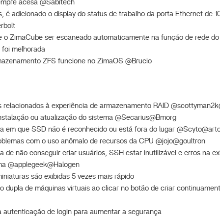
sempre acesa @Sabitech
 é adicionado o display do status de trabalho da porta Ethernet de
rbolt
de o ZimaCube ser escaneado automaticamente na função de rede do
 foi melhorada
rmazenamento ZFS funcione no ZimaOS @Brucio
as relacionados à experiência de armazenamento RAID @scottyman2
 instalação ou atualização do sistema @Secarius@Bmorg
ema em que SSD não é reconhecido ou está fora do lugar @Scyto@ar
problemas com o uso anômalo de recursos da CPU @jojo@goultron
a de não conseguir criar usuários, SSH estar inutilizável e erros na 
tema @applegeek@Halogen
iniaturas são exibidas 5 vezes mais rápido
 dupla de máquinas virtuais ao clicar no botão de criar continuamente
a autenticação de login para aumentar a segurança