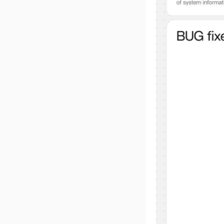
Guia Rápido de
Recuperação do Sistema
Configurando o
ZimaCube como Servidor
DLNA
Recursos da Máquina do
Tempo
NFS no ZimaOS
Implantar Deepseek R1
iSCSI no ZimaOS
Guia de Sincronização
Bidirecional do ZimaOS e
QTS
Documento de Ajuda para
PME
Trabalho do ZimaOS-
Search