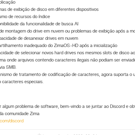
plicação
mas de exibição de disco em diferentes dispositivos
umo de recursos do índice
nibilidade da funcionalidade de busca AI
s de montagem do drive em nuvem ou problemas de exibição após a 
pacidade de desanexar drives em nuvem
artilhamento inadequado do ZimaOS-HD após a inicialização
acidade de selecionar novos hard drives nos mesmos slots de disco a
lema onde arquivos contendo caracteres ilegais não podiam ser envi
via SMB.
nismo de tratamento de codificação de caracteres, agora suporta o 
 caracteres especiais.
 algum problema de software, bem-vindo a se juntar ao Discord e ob
da comunidade Zima
.com/discord