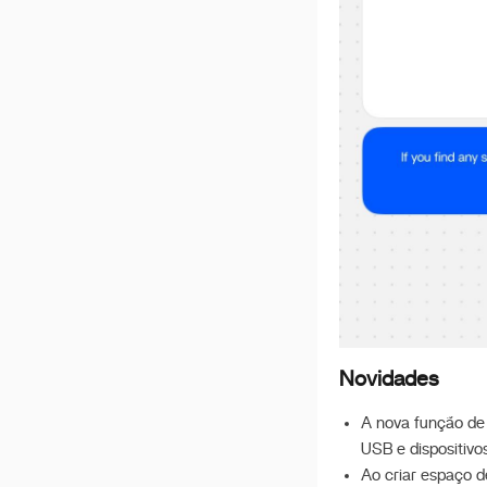
Reconstruindo o RAID
após reinstalar o sistema
Descrição de IA com
ZimaOS
Formato de Disco
Suportado
Ativar Intel AX210
Como Usar o Backup 3-
2-1 no ZimaOS?
Migrar do CasaOS para o
ZimaOS
Configuração UPS
install zimaos on proxmox
Novidades
ve
Implantar OpenClaw
A nova função de
USB e dispositivo
Implementar Hermes
Ao criar espaço 