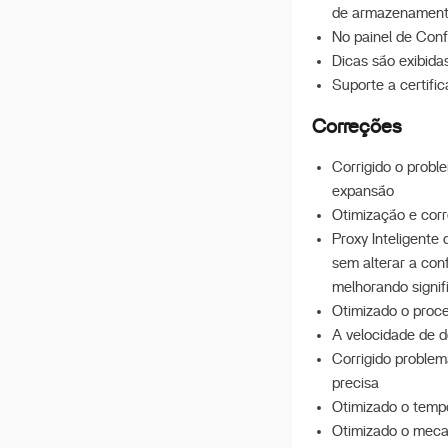
Lojas de terceiros
de armazenamento
incríveis
No painel de Conf
Dicas são exibida
Suporte a certif
Correções
Corrigido o prob
expansão
Otimização e cor
Proxy Inteligente
sem alterar a co
melhorando signif
Otimizado o proc
A velocidade de d
Corrigido problem
precisa
Otimizado o tempo 
Otimizado o mecan