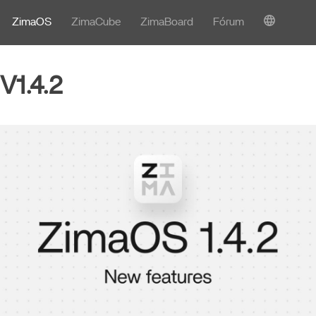
ZimaOS
ZimaCube
ZimaBoard
Fórum
V1.4.2