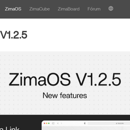
ZimaOS
ZimaCube
ZimaBoard
Fórum
V1.2.5