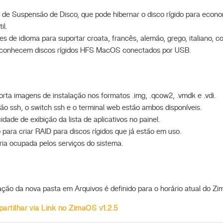
de Suspensão de Disco, que pode hibernar o disco rígido para econo
il.
s de idioma para suportar croata, francês, alemão, grego, italiano, c
econhecem discos rígidos HFS MacOS conectados por USB.
ta imagens de instalação nos formatos .img, .qcow2, .vmdk e .vdi.
ão ssh, o switch ssh e o terminal web estão ambos disponíveis.
dade de exibição da lista de aplicativos no painel.
 para criar RAID para discos rígidos que já estão em uso.
ia ocupada pelos serviços do sistema.
ação da nova pasta em Arquivos é definido para o horário atual do Z
artilhar via Link no ZimaOS v1.2.5