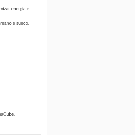
mizar energia e
oreano e sueco.
imaCube.