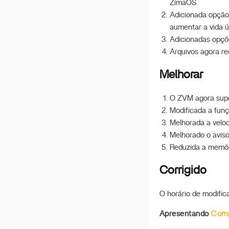
ZimaOS.
Guia Rápido de
Recuperação do Sistema
Adicionada opção 
aumentar a vida út
Configurando o
Adicionadas opçõe
ZimaCube como Servidor
DLNA
Arquivos agora r
Recursos da Máquina do
Melhorar
Tempo
NFS no ZimaOS
O ZVM agora supor
Modificada a funç
Implantar Deepseek R1
Melhorada a veloci
iSCSI no ZimaOS
Melhorado o aviso
Guia de Sincronização
Reduzida a memór
Bidirecional do ZimaOS e
QTS
Corrigido
Documento de Ajuda para
PME
O horário de modific
Trabalho do ZimaOS-
Apresentando
Comp
Search