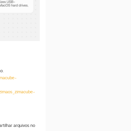
ão.
zimacube-
5/zimaos_zimacube-
rtilhar arquivos no