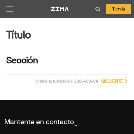
Zima-Docs
Tienda
Título
Sección
Última actualización: 2026-08-04
SIGUIENTE
":
Mantente en contacto
_
nslated_text":"Método