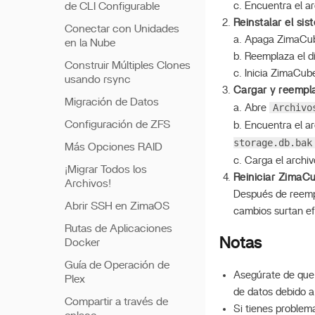
de CLI Configurable
c. Encuentra el a
Reinstalar el sis
Conectar con Unidades
a. Apaga ZimaCub
en la Nube
b. Reemplaza el d
Construir Múltiples Clones
c. Inicia ZimaCub
usando rsync
Cargar y reempla
Migración de Datos
Archivo
a. Abre
Configuración de ZFS
b. Encuentra el a
storage.db.bak
Más Opciones RAID
c. Carga el archi
¡Migrar Todos los
Reiniciar ZimaC
Archivos!
Después de reempl
Abrir SSH en ZimaOS
cambios surtan ef
Rutas de Aplicaciones
Notas
Docker
Guía de Operación de
Asegúrate de que 
Plex
de datos debido a
Compartir a través de
Si tienes problema