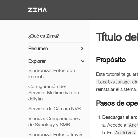
Zima-Docs
Título de
¿Qué es Zima?
Resumen
Cómo instalar ZimaOS
Propósito
Explorar
Comenzar
Sincronizar Fotos con
Este tutorial te guia
Immich
Características
local-storage.db
Configuración del
Acceso Remoto
reinstalar el sistema.
Servidor Multimedia con
Thunderbolt PC Directo
Jellyfin
Pasos de ope
Servidor de Cámara NVR
Descargar el arc
Vincular Comparticiones
de Synology y SMB
Arc
a. Accede a
Archivos
b. En
Sincronizar Fotos a través