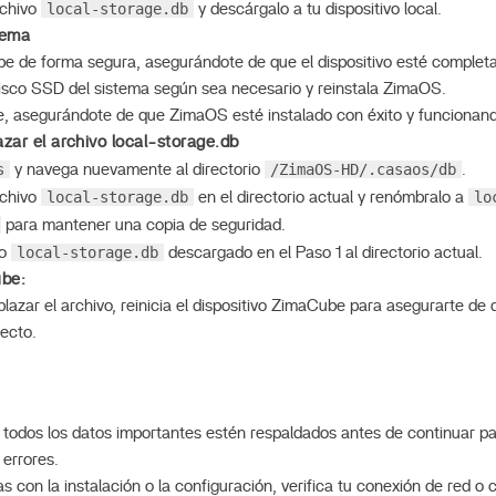
local-storage.db
rchivo
y descárgalo a tu dispositivo local.
tema
e de forma segura, asegurándote de que el dispositivo esté comple
isco SSD del sistema según sea necesario y reinstala ZimaOS.
e, asegurándote de que ZimaOS esté instalado con éxito y funciona
zar el archivo local-storage.db
s
/ZimaOS-HD/.casaos/db
y navega nuevamente al directorio
.
local-storage.db
lo
rchivo
en el directorio actual y renómbralo a
para mantener una copia de seguridad.
local-storage.db
vo
descargado en el Paso 1 al directorio actual.
ube:
azar el archivo, reinicia el dispositivo ZimaCube para asegurarte de 
ecto.
todos los datos importantes estén respaldados antes de continuar par
 errores.
s con la instalación o la configuración, verifica tu conexión de red o 