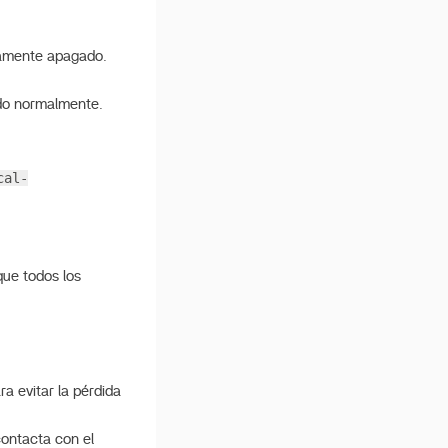
tamente apagado.
ndo normalmente.
cal-
que todos los
a evitar la pérdida
contacta con el