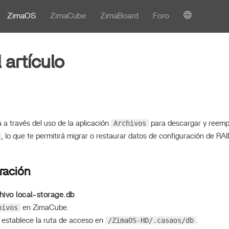
ZimaOS
ZimaCube
ZimaBoard
Foro
l artículo
Archivos
rá a través del uso de la aplicación
para descargar y reempl
, lo que te permitirá migrar o restaurar datos de configuración de R
ración
hivo local-storage.db
hivos
en ZimaCube.
/ZimaOS-HD/.casaos/db
, establece la ruta de acceso en
.