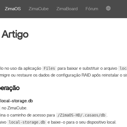
ZimaOS
ZimaCube
ZimaBoard
Fórum
 Artigo
Files
loc
á-lo no uso da aplicação
para baixar e substituir o arquivo
migre ou restaure os dados de configuração RAID após reinstalar o s
peração
 local-storage.db
no ZimaCube.
/ZimaOS-HD/.casaos/db
fina o caminho de acesso para
.
local-storage.db
uivo
e baixe-o para o seu dispositivo local.