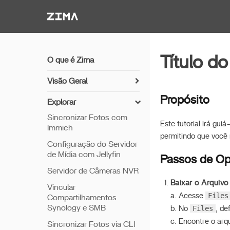
Zima-Docs
Título do
O que é Zima
Visão Geral
Como instalar o ZimaOS
Propósito
Explorar
Comece a usar
Sincronizar Fotos com
Este tutorial irá gui
Immich
Recursos
permitindo que você 
Configuração do Servidor
Acesso Remoto
de Mídia com Jellyfin
Passos de O
Thunderbolt PC Direto
Servidor de Câmeras NVR
Baixar o Arquivo
Vincular
Files
a. Acesse
Compartilhamentos
Synology e SMB
Files
b. No
, de
c. Encontre o arq
Sincronizar Fotos via CLI