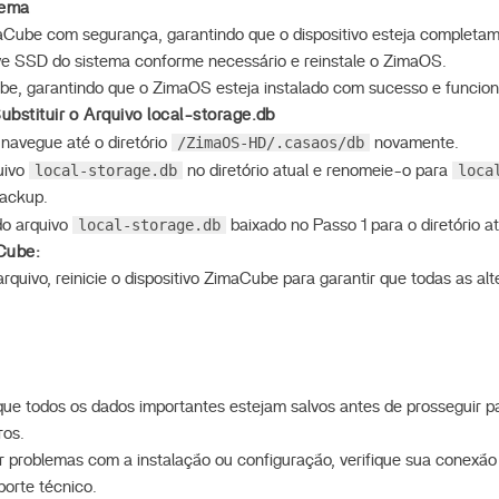
tema
aCube com segurança, garantindo que o dispositivo esteja completam
ive SSD do sistema conforme necessário e reinstale o ZimaOS.
ube, garantindo que o ZimaOS esteja instalado com sucesso e funci
ubstituir o Arquivo local-storage.db
/ZimaOS-HD/.casaos/db
navegue até o diretório
novamente.
local-storage.db
loca
uivo
no diretório atual e renomeie-o para
ackup.
local-storage.db
do arquivo
baixado no Passo 1 para o diretório at
Cube:
 arquivo, reinicie o dispositivo ZimaCube para garantir que todas as a
que todos os dados importantes estejam salvos antes de prosseguir pa
ros.
 problemas com a instalação ou configuração, verifique sua conexão
orte técnico.