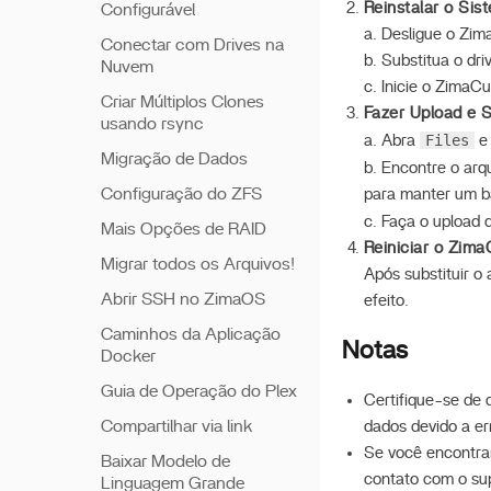
Reinstalar o Sis
Configurável
a. Desligue o Zim
Conectar com Drives na
b. Substitua o dr
Nuvem
c. Inicie o ZimaC
Criar Múltiplos Clones
Fazer Upload e S
usando rsync
Files
a. Abra
e 
Migração de Dados
b. Encontre o arq
Configuração do ZFS
para manter um b
c. Faça o upload 
Mais Opções de RAID
Reiniciar o Zima
Migrar todos os Arquivos!
Após substituir o
Abrir SSH no ZimaOS
efeito.
Caminhos da Aplicação
Notas
Docker
Guia de Operação do Plex
Certifique-se de 
Compartilhar via link
dados devido a er
Se você encontrar
Baixar Modelo de
contato com o sup
Linguagem Grande