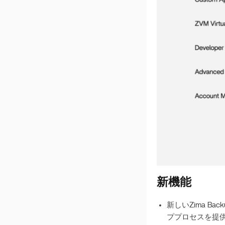
SynologyとSMB共有をリ
ンクする
システムクイックリカバ
リーガイド
ZimaCubeをDLNAサーバ
ーとして設定する
タイムマシンの機能
ZimaOSのNFS
Deepseek R1を展開する
ZimaOSにおけるiSCSI
ZimaOSとQTSの双方向
同期ガイド
SMBヘルプドキュメント
新機能
ZimaOS-検索作業
新しいZima 
システム再インストール
ププロセスを提
後のRAID再構築