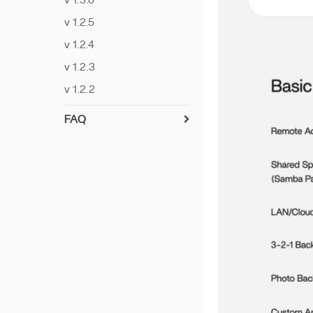
v 1.3.0
パスワードの回復
v 1.2.5
ネットワークIDの取得
v 1.2.4
最速の転送速度を実現す
v 1.2.3
る
v 1.2.2
マルチユーザーでの
Sambaの使用
FAQ
ZimaClientのダウンロー
UPS互換性リスト
ドとインストール
暗号化フォルダ
ZimaOSでRAID6を作成す
る
ネットワーク設定をリセ
ット
Immichチュートリアル
Privacy Policy
iSCSIの使用方法チュー
トリアル
電源オン
Pi-hole の日本語訳は
「パイホール」です。