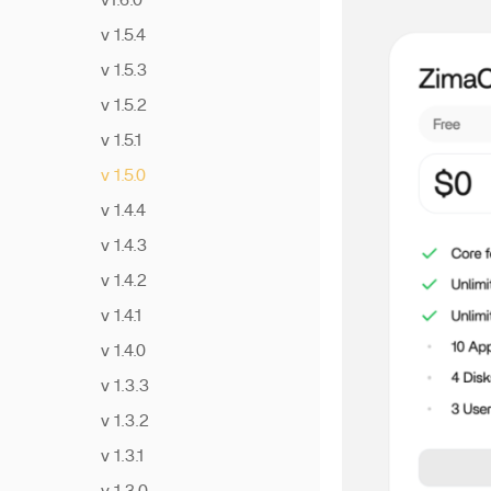
v1.6.0
オフラインでのアップデ
ZimaOS に Paperless-
クラウドドライブとの接
ート
v 1.5.4
ngx をインストール
続
サポートされているディ
v 1.5.3
ZimaOS に Paperless‑AI
rsyncを使用した複数の
スク形式
をインストール
クローンの作成
v 1.5.2
AzuraCastインストール
データの移行
v 1.5.1
ガイド
ZFSのセットアップ
v 1.5.0
Zabbix インストールガイ
その他のRAIDオプション
v 1.4.4
ド
すべてのファイルを移行
v 1.4.3
する
v 1.4.2
ZimaOSでSSHを開く方
v 1.4.1
法
v 1.4.0
Dockerアプリのパス
v 1.3.3
Plex操作ガイド
v 1.3.2
リンクで共有
v 1.3.1
大規模言語モデルの手動
ダウンロード