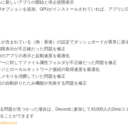
ルに新しいアプリの開始と停止状態表示
Uオプションを追加。GPUがインストールされていれば、アプリにG
スが含まれている（例：香港）の設定でダッシュボードが異常に表
制限表示が不正確だった問題を修正
時のアプリの表示と起動速度を最適化
ザーに対してファイル属性フォルダが不正確だった問題を修正
ージとローカルネットワーク接続の取得速度を最適化
にメモリを消費していた問題を修正
索の自動折りたたみ機能が失敗する問題を修正
問題が見つかった場合は、Discordに参加して43,000人のZima
ることができます
m/discord