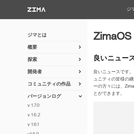
Zima-Docs
ジ
ZimaOS 
ジマとは
概要
zimaosのインストール方
良いニュー
探索
法
Immichとの写真同期
使用開始
開発者
良いニュースです。Z
Jellyfinを使用したメディ
ュニティの皆様の継
zimaosのインストール方
機能
アサーバーのセットアッ
コミュニティの作品
ーの方々には、Zim
法
プ
リモートアクセス
貢献方法
とができます。
ネットワーキング
バージョンログ
NVRカメラサーバー
Thunderbolt PC直接接続
すでに実現されたコミュ
v 1.7.0
Pythonのセットアップ
ニティユーザー提案のド
SynologyとSMB共有のリ
ライバー
v 1.6.2
ンク
アプリのビルド
ZimaOS に Syncthing を
v 1.6.1
設定可能なCLIを使用し
7番ベイのLED
インストール
た写真の同期