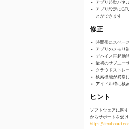
アプリ起動パネ
ZimaOSによるAIの説明
アプリ設定にGP
サポートされているディ
とができます
スクフォーマット
修正
Intel AX210を有効にする
3-2-1 バックアップ
時間帯にスペー
CasaOS から ZimaOS へ
アプリのメモリ
移行
デバイス再起動
最初のサブユー
UPS設定
クラウドストレ
Proxmox VEにZimaOSを
検索機能が異常
インストールする
アイドル時に検
OpenClawを展開
ヒント
Hermesをデプロイする
素晴らしいサードパーテ
ソフトウェアに関する
ィストア
からサポートを受け
https://zimaboard.co