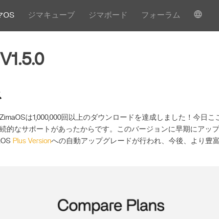
マOS
ジマキューブ
ジマボード
フォーラム
V1.5.0
ス
imaOSは1,000,000回以上のダウンロードを達成しました！今日
続的なサポートがあったからです。このバージョンに早期にアッ
aOS
Plus Version
への自動アップグレードが行われ、今後、より豊