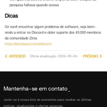
pesquisa falhava quando ociosa
Dicas
Se você encontrar algum problema de software, seja bem-
vindo a entrar no Discord e obter suporte dos 43.000 membros
da comunidade Zima
https://zimaboard.com/discord
ANTERIOR
Última atualização: 2026-08-04
PRÓXIMO
Mantenha-se em contato
_
Junte-se à nossa lista de assinantes para receber as últimas
notícias, atualizações e ofertas especiais.