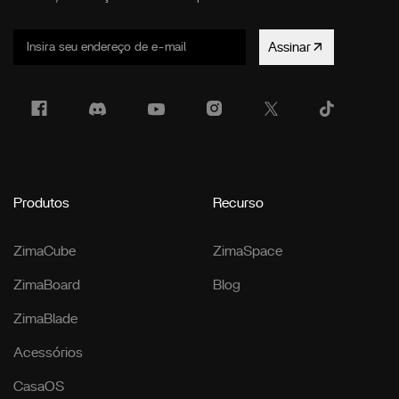
Assinar
Produtos
Recurso
ZimaCube
ZimaSpace
ZimaBoard
Blog
ZimaBlade
Acessórios
CasaOS