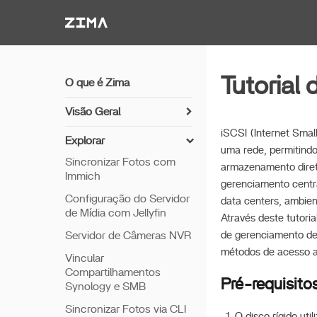
Zima-Docs
Tutorial
O que é Zima
Visão Geral
Como instalar o ZimaOS
iSCSI (Internet Smal
Explorar
uma rede, permitind
Comece a usar
Sincronizar Fotos com
armazenamento diret
Immich
Recursos
gerenciamento centr
Configuração do Servidor
Acesso Remoto
data centers, ambien
de Mídia com Jellyfin
Através deste tutori
Thunderbolt PC Direto
Servidor de Câmeras NVR
de gerenciamento de
métodos de acesso a 
Vincular
Compartilhamentos
Pré-requisito
Synology e SMB
Sincronizar Fotos via CLI
O disco rígido uti