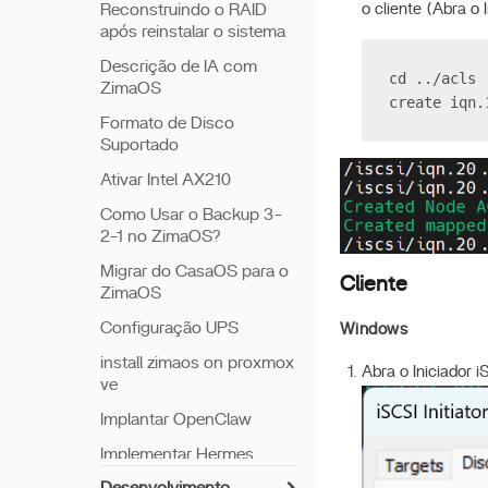
o cliente (Abra o
Reconstruindo o RAID
após reinstalar o sistema
Descrição de IA com
cd ../acls
ZimaOS
create iqn.
Formato de Disco
Suportado
Ativar Intel AX210
Como Usar o Backup 3-
2-1 no ZimaOS?
Migrar do CasaOS para o
Cliente
ZimaOS
Configuração UPS
Windows
install zimaos on proxmox
Abra o Iniciador 
ve
Implantar OpenClaw
Implementar Hermes