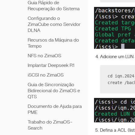
Guia Rápido de
Recuperação do Sistema
Configurando o
ZimaCube como Servidor
DLNA
Recursos da Máquina do
Tempo
NFS no ZimaOS
Adicione um LUN 
Implantar Deepseek R1
iSCSI no ZimaOS
cd iqn.2024
create /bac
Guia de Sincronização
Bidirecional do ZimaOS e
QTS
Documento de Ajuda para
PME
Trabalho do ZimaOS-
Search
Defina a ACL (lis