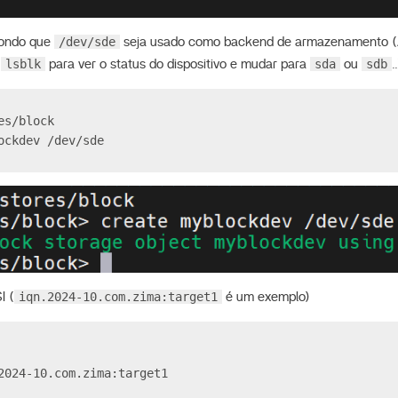
/dev/sde
pondo que
seja usado como backend de armazenamento (
lsblk
sda
sdb
o
para ver o status do dispositivo e mudar para
ou
.
es/block
ockdev /dev/sde
iqn.2024-10.com.zima:target1
I (
é um exemplo)
2024-10.com.zima:target1