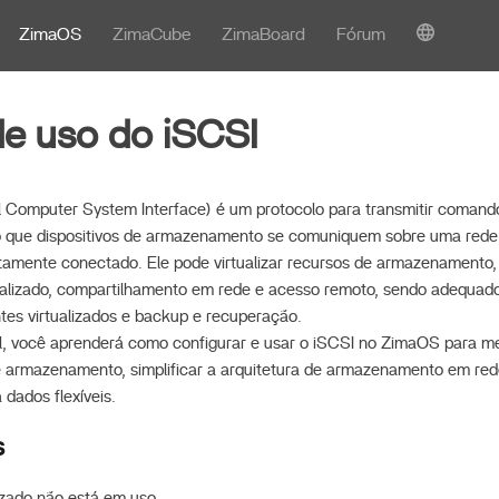
ZimaOS
ZimaCube
ZimaBoard
Fórum
 de uso do iSCSI
l Computer System Interface) é um protocolo para transmitir comand
o que dispositivos de armazenamento se comuniquem sobre uma rede
amente conectado. Ele pode virtualizar recursos de armazenamento,
alizado, compartilhamento em rede e acesso remoto, sendo adequad
tes virtualizados e backup e recuperação.
al, você aprenderá como configurar e usar o iSCSI no ZimaOS para mel
 armazenamento, simplificar a arquitetura de armazenamento em red
dados flexíveis.
s
lizado não está em uso