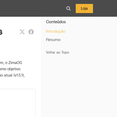
Loja
Conteúdos
s
Introdução
Resumo
Voltar ao Topo
cam, o ZimaOS
omo objetivo
atual (v1.5.1),
.