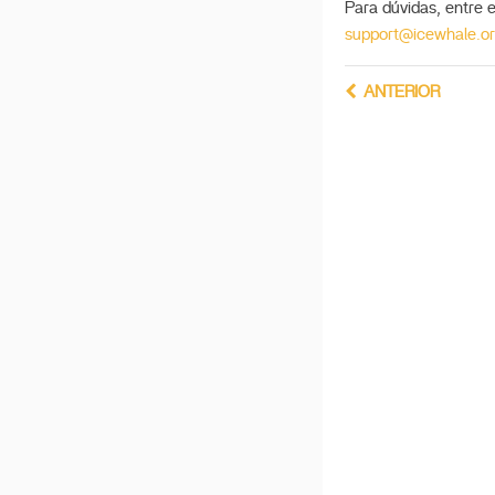
Para dúvidas, entre
Guia Rápido de
Recuperação do Sistema
support@icewhale.o
Configurando o
ZimaCube como Servidor
ANTERIOR
DLNA
Recursos da Máquina do
Tempo
NFS no ZimaOS
Implantar Deepseek R1
iSCSI no ZimaOS
Guia de Sincronização
Bidirecional do ZimaOS e
QTS
Documento de Ajuda para
PME
Trabalho do ZimaOS-
Search