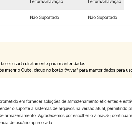
Leitura/Gravação
Leitura/Gravação
Não Suportado
Não Suportado
)
e ser usada diretamente para manter dados.
ós inserir o Cube, clique no botão “Ativar” para manter dados para us
ometido em fornecer soluções de armazenamento eficientes e estáve
tender o suporte a sistemas de arquivos na versão atual, permitindo p
s de armazenamento. Agradecemos por escolher o ZimaOS; continuare
ncia de usuário aprimorada.