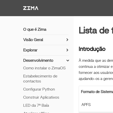
Zima-Docs
Lista de
O que é Zima
Visão Geral
Como instalar o ZimaOS
Introdução
Explorar
Comece a usar
Sincronizar Fotos com
Desenvolvimento
À medida que as dem
Immich
Recursos
continua a otimizar 
Como instalar o ZimaOS
Configuração do Servidor
Acesso Remoto
fornecer aos usuários
de Mídia com Jellyfin
Estabelecimento de
ajudando-os a gerenc
Thunderbolt PC Direto
contactos
Servidor de Câmeras NVR
Configurar Python
Vincular
Formato de Sistema
Compartilhamentos
Construir Aplicativos
Synology e SMB
APFS
LED da 7ª Baía
Sincronizar Fotos via CLI