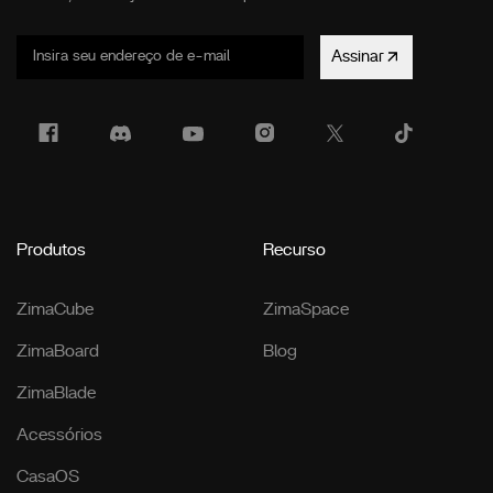
Assinar
Produtos
Recurso
ZimaCube
ZimaSpace
ZimaBoard
Blog
ZimaBlade
Acessórios
CasaOS