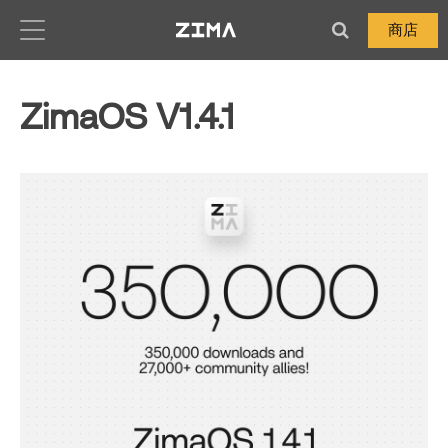
Zima-Docs
商店
ZimaOS V1.4.1