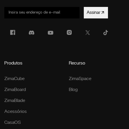
Assinar
Produtos
Recurso
ZimaCube
ZimaSpace
ZimaBoard
Blog
ZimaBlade
Acessórios
CasaOS