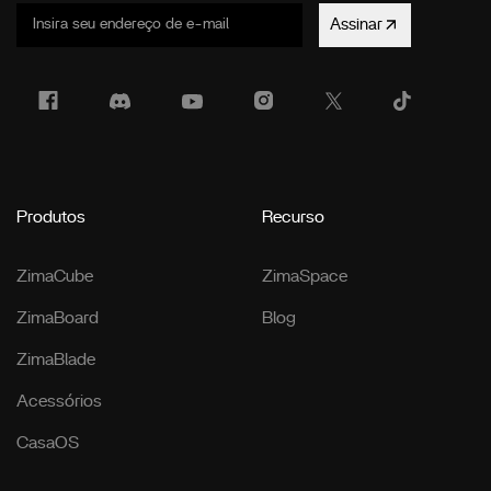
Assinar
Produtos
Recurso
ZimaCube
ZimaSpace
ZimaBoard
Blog
ZimaBlade
Acessórios
CasaOS