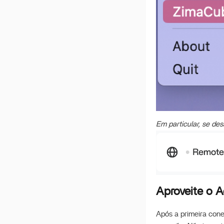
Bidirecional do ZimaOS e
QTS
Documento de Ajuda para
PME
Trabalho do ZimaOS-
Search
Reconstruindo o RAID
após reinstalar o sistema
Descrição de IA com
ZimaOS
Em particular, se de
Formato de Disco
Suportado
Ativar Intel AX210
Como Usar o Backup 3-
2-1 no ZimaOS?
Aproveite o 
Migrar do CasaOS para o
ZimaOS
Após a primeira cone