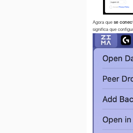
Tutorial de Uso de iSCSI
Ligar
Agora que
se conec
Pi-hole
significa que config
Ligar Synology e
Compartilhamentos SMB
Guia Rápido de
Recuperação do Sistema
Configurando o
ZimaCube como Servidor
DLNA
Recursos da Máquina do
Tempo
NFS no ZimaOS
Implantar Deepseek R1
iSCSI no ZimaOS
Guia de Sincronização