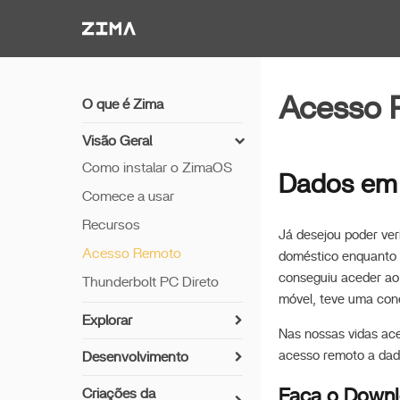
Zima-Docs
Acesso 
O que é Zima
Visão Geral
Como instalar o ZimaOS
Dados em
Comece a usar
Recursos
Já desejou poder ver
Acesso Remoto
doméstico enquanto 
conseguiu aceder ao 
Thunderbolt PC Direto
móvel, teve uma con
Explorar
Nas nossas vidas ace
Sincronizar Fotos com
acesso remoto a dado
Desenvolvimento
Immich
Como instalar o ZimaOS
Faça o Downl
Configuração do Servidor
Criações da