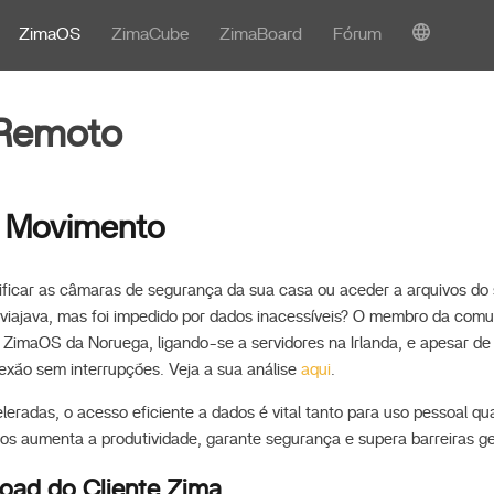
ZimaOS
ZimaCube
ZimaBoard
Fórum
Remoto
 Movimento
ificar as câmaras de segurança da sua casa ou aceder a arquivos do 
viajava, mas foi impedido por dados inacessíveis? O membro da comu
ZimaOS da Noruega, ligando-se a servidores na Irlanda, e apesar de
exão sem interrupções. Veja a sua análise
aqui
.
leradas, o acesso eficiente a dados é vital tanto para uso pessoal qu
s aumenta a produtividade, garante segurança e supera barreiras ge
oad do Cliente Zima