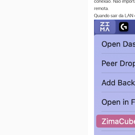
conexão. Não importa
Configuração UPS
remota.
install zimaos on proxmox
Quando sair da LAN 
ve
Implantar OpenClaw
Implementar Hermes
Lojas de terceiros
incríveis