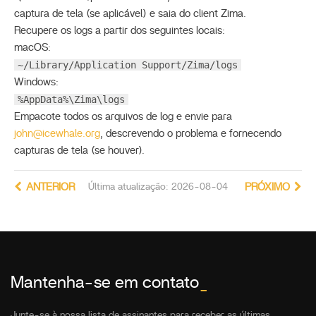
captura de tela (se aplicável) e saia do client Zima.
Recupere os logs a partir dos seguintes locais:
macOS:
~/Library/Application Support/Zima/logs
Windows:
%AppData%\Zima\logs
Empacote todos os arquivos de log e envie para
john@icewhale.org
, descrevendo o problema e fornecendo
capturas de tela (se houver).
ANTERIOR
Última atualização: 2026-08-04
PRÓXIMO
Mantenha-se em contato
_
Junte-se à nossa lista de assinantes para receber as últimas