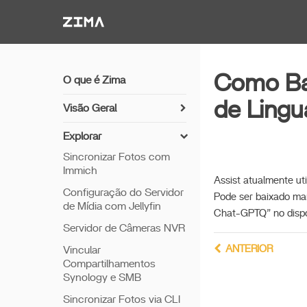
Zima-Docs
Como Ba
O que é Zima
de Ling
Visão Geral
Como instalar o ZimaOS
Explorar
Comece a usar
Sincronizar Fotos com
Immich
Recursos
Assist atualmente u
Configuração do Servidor
Acesso Remoto
Pode ser baixado ma
de Mídia com Jellyfin
Chat-GPTQ” no disp
Thunderbolt PC Direto
Servidor de Câmeras NVR
ANTERIOR
Vincular
Compartilhamentos
Synology e SMB
Sincronizar Fotos via CLI