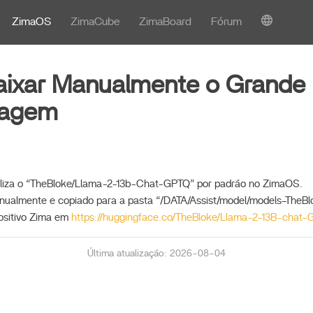
ZimaOS
ZimaCube
ZimaBoard
Fórum
ixar Manualmente o Grande
uagem
tiliza o “TheBloke/Llama-2-13b-Chat-GPTQ” por padrão no ZimaOS.
nualmente e copiado para a pasta “/DATA/Assist/model/models–TheB
ositivo Zima em
https://huggingface.co/TheBloke/Llama-2-13B-chat
Última atualização: 2026-08-04