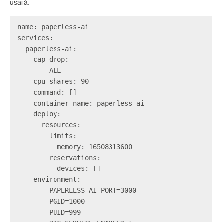
usará:
name: paperless-ai

services:

  paperless-ai:

    cap_drop:

      - ALL

    cpu_shares: 90

    command: []

    container_name: paperless-ai

    deploy:

      resources:

        limits:

          memory: 16508313600

        reservations:

          devices: []

    environment:

      - PAPERLESS_AI_PORT=3000

      - PGID=1000

      - PUID=999
