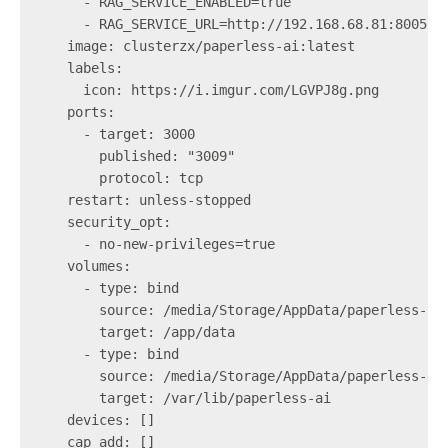
      - RAG_SERVICE_ENABLED=true

      - RAG_SERVICE_URL=http://192.168.68.81:8005

    image: clusterzx/paperless-ai:latest

    labels:

      icon: https://i.imgur.com/LGVPJ8g.png

    ports:

      - target: 3000

        published: "3009"

        protocol: tcp

    restart: unless-stopped

    security_opt:

      - no-new-privileges=true

    volumes:

      - type: bind

        source: /media/Storage/AppData/paperless-ai/
        target: /app/data

      - type: bind

        source: /media/Storage/AppData/paperless-ai/
        target: /var/lib/paperless-ai

    devices: []

    cap_add: []
