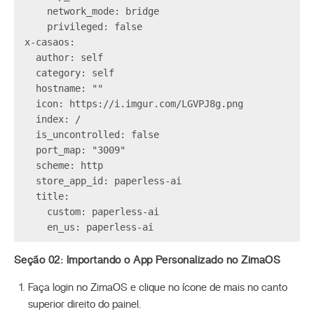
    network_mode: bridge

    privileged: false

x-casaos:

  author: self

  category: self

  hostname: ""

  icon: https://i.imgur.com/LGVPJ8g.png

  index: /

  is_uncontrolled: false

  port_map: "3009"

  scheme: http

  store_app_id: paperless-ai

  title:

    custom: paperless-ai

Seção 02: Importando o App Personalizado no ZimaOS
Faça login no ZimaOS e clique no ícone de mais no canto
superior direito do painel.