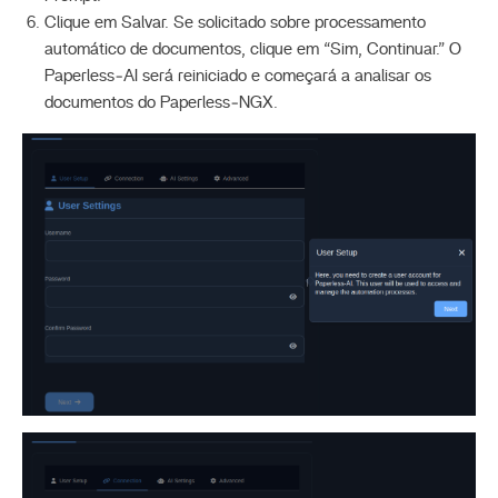
Clique em Salvar. Se solicitado sobre processamento
automático de documentos, clique em “Sim, Continuar.” O
Paperless‑AI será reiniciado e começará a analisar os
documentos do Paperless‑NGX.