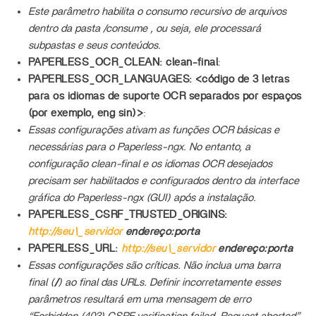
Este parâmetro habilita o consumo recursivo de arquivos
dentro da pasta
/consume
, ou seja, ele processará
subpastas e seus conteúdos.
PAPERLESS_OCR_CLEAN: clean-final
:
PAPERLESS_OCR_LANGUAGES: <código de 3 letras
para os idiomas de suporte OCR separados por espaços
(por exemplo, eng sin)>
:
Essas configurações ativam as funções OCR básicas e
necessárias para o Paperless-ngx. No entanto, a
configuração
clean-final
e os idiomas OCR desejados
precisam ser habilitados e configurados dentro da interface
gráfica do Paperless-ngx (GUI) após a instalação.
PAPERLESS_CSRF_TRUSTED_ORIGINS:
http://seu\_servidor
endereço:porta
PAPERLESS_URL:
http://seu\_servidor
endereço:porta
Essas configurações são críticas. Não inclua uma barra
final (
/
) ao final das URLs. Definir incorretamente esses
parâmetros resultará em uma mensagem de erro