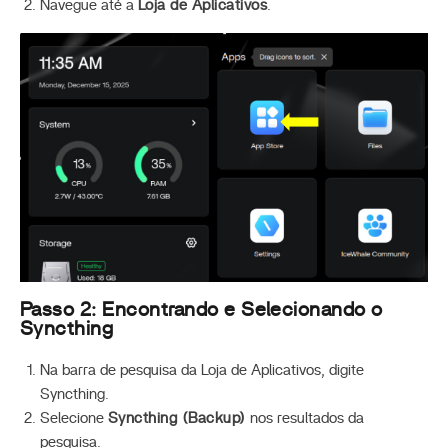
Navegue até a
Loja de Aplicativos
.
Passo 2: Encontrando e Selecionando o
Syncthing
Na barra de pesquisa da Loja de Aplicativos, digite
Syncthing.
Selecione
Syncthing (Backup)
nos resultados da
pesquisa.