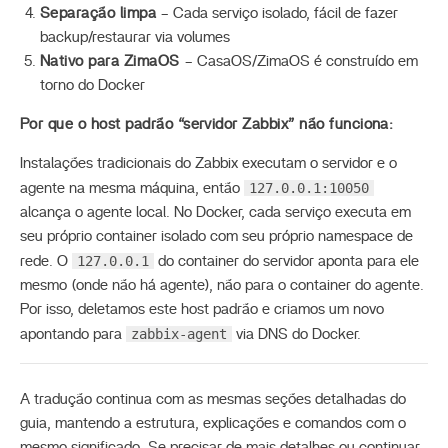
Separação limpa
– Cada serviço isolado, fácil de fazer
backup/restaurar via volumes
Nativo para ZimaOS
– CasaOS/ZimaOS é construído em
torno do Docker
Por que o host padrão “servidor Zabbix” não funciona:
Instalações tradicionais do Zabbix executam o servidor e o
127.0.0.1:10050
agente na mesma máquina, então
alcança o agente local. No Docker, cada serviço executa em
seu próprio container isolado com seu próprio namespace de
127.0.0.1
rede. O
do container do servidor aponta para ele
mesmo (onde não há agente), não para o container do agente.
Por isso, deletamos este host padrão e criamos um novo
zabbix-agent
apontando para
via DNS do Docker.
A tradução continua com as mesmas seções detalhadas do
guia, mantendo a estrutura, explicações e comandos com o
mesmo significado. Se precisar de mais detalhes ou continuar