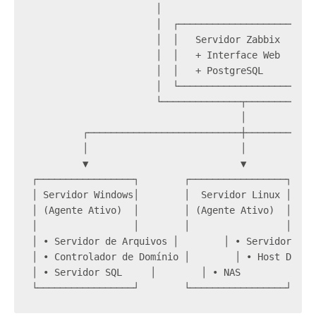
                      │                           
                      │  ┌───────────────────────┐
                      │  │   Servidor Zabbix      
                      │  │   + Interface Web      
                      │  │   + PostgreSQL         
                      │  └───────────────────────┘
                      └──────────────┬────────────
                                     │
         ┌───────────────────────────┼────────────
         │                           │            
         ▼                           ▼            
┌─────────────────┐        ┌─────────────────┐    
│ Servidor Windows│        │  Servidor Linux │    
│ (Agente Ativo)  │        │ (Agente Ativo)  │    
│                 │        │                 │    
│ • Servidor de Arquivos │        │ • Servidor Web
│ • Controlador de Domínio │        │ • Host Docke
│ • Servidor SQL     │        │ • NAS           │ 
└─────────────────┘        └─────────────────┘    