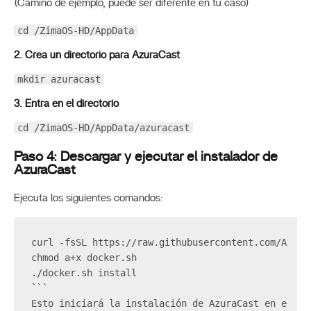
(Camino de ejemplo, puede ser diferente en tu caso)
cd /ZimaOS-HD/AppData
2. Crea un directorio para AzuraCast
mkdir azuracast
3. Entra en el directorio
cd /ZimaOS-HD/AppData/azuracast
Paso 4: Descargar y ejecutar el instalador de
AzuraCast
Ejecuta los siguientes comandos:
curl -fsSL https://raw.githubusercontent.com/Azura
chmod a+x docker.sh  
./docker.sh install  
```  
Esto iniciará la instalación de AzuraCast en el di