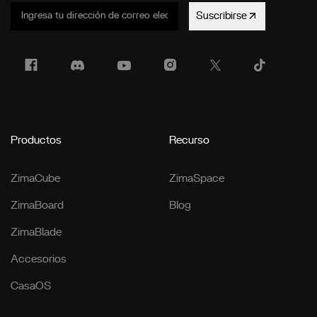
Suscribirse
Productos
Recurso
ZimaCube
ZimaSpace
ZimaBoard
Blog
ZimaBlade
Accesorios
CasaOS