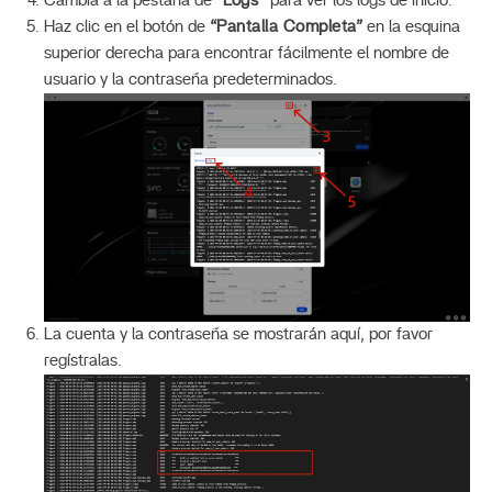
Cambia a la pestaña de
“Logs”
para ver los logs de inicio.
Haz clic en el botón de
“Pantalla Completa”
en la esquina
superior derecha para encontrar fácilmente el nombre de
usuario y la contraseña predeterminados.
La cuenta y la contraseña se mostrarán aquí, por favor
regístralas.