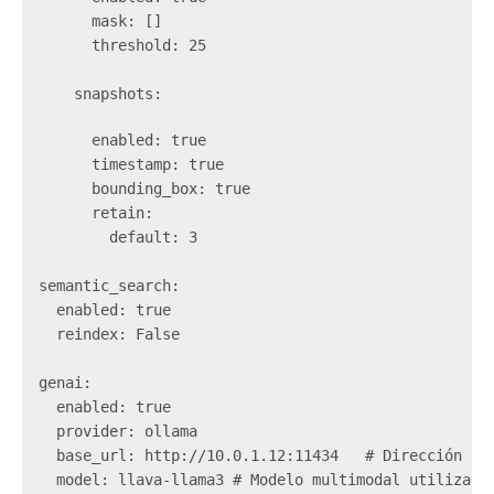
      mask: []  

      threshold: 25  

      enabled: true  

      timestamp: true  

      bounding_box: true  

      retain:  

        default: 3  

semantic_search:  

  enabled: true  

  reindex: False  

genai:  

  enabled: true  

  provider: ollama  

  base_url: http://10.0.1.12:11434   # Dirección del
  model: llava-llama3 # Modelo multimodal utilizado 