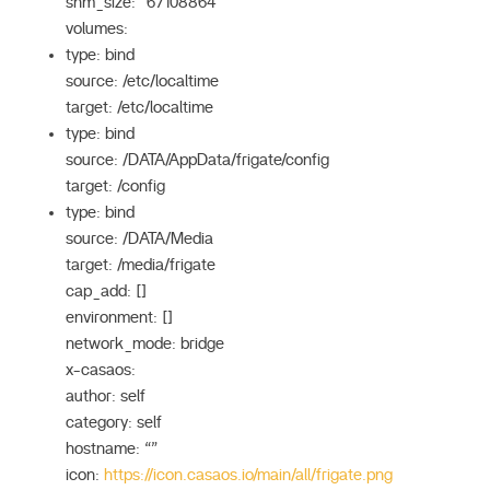
shm_size: “67108864”
volumes:
type: bind
source: /etc/localtime
target: /etc/localtime
type: bind
source: /DATA/AppData/frigate/config
target: /config
type: bind
source: /DATA/Media
target: /media/frigate
cap_add: []
environment: []
network_mode: bridge
x-casaos:
author: self
category: self
hostname: “”
icon:
https://icon.casaos.io/main/all/frigate.png