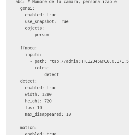
  abc: # Nombre de la cámara, personalizable  

    genai:  

      enabled: true  

      use_snapshot: True  

      objects:  

        - person  

    ffmpeg:  

      inputs:  

        - path: rtsp://admin:
HTC123456@10.0.171.52
/
          roles:  

            - detect  

    detect:  

      enabled: true  

      width: 1280  

      height: 720  

      fps: 10  

      max_disappeared: 10  

    motion:  

      enabled: true  
