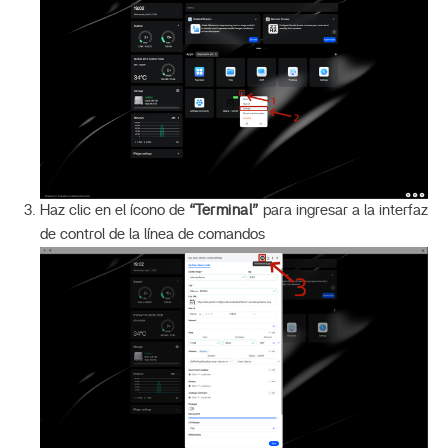
Haz clic en el ícono de
“Terminal”
para ingresar a la interfaz
de control de la línea de comandos