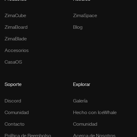
ZimaCube
ZimaSpace
ZimaBoard
Blog
ZimaBlade
Accesorios
CasaOS
Soporte
Explorar
Discord
Galería
Comunidad
Hecho con IceWhale
Contacto
Comunidad
Política de Reembolso
Acerca de Nosotros