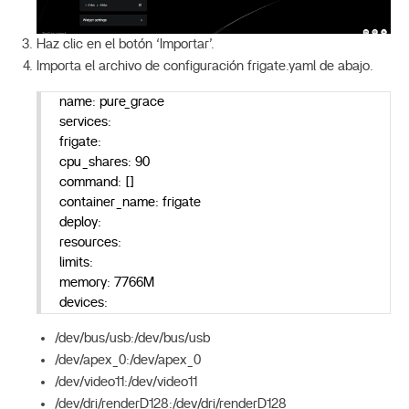
Haz clic en el botón ‘Importar’.
Importa el archivo de configuración frigate.yaml de abajo.
name: pure_grace
services:
frigate:
cpu_shares: 90
command: []
container_name: frigate
deploy:
resources:
limits:
memory: 7766M
devices:
/dev/bus/usb:/dev/bus/usb
/dev/apex_0:/dev/apex_0
/dev/video11:/dev/video11
/dev/dri/renderD128:/dev/dri/renderD128