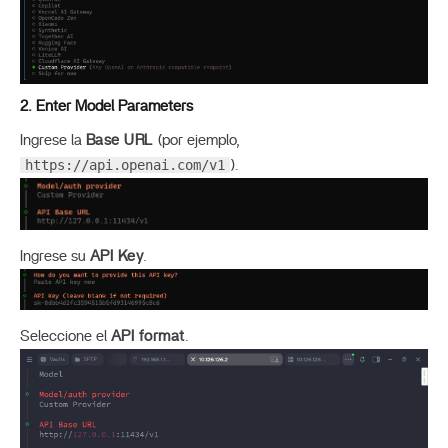
2. Enter Model Parameters
Ingrese la
Base URL
(por ejemplo,
https://api.openai.com/v1
).
Ingrese su
API Key
.
Seleccione el
API format
.