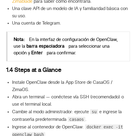
Zimablade
para saber cómo encontrarla.
Una clave API de un modelo de IA y familiaridad básica con
su uso.
Una cuenta de Telegram.
Nota:
En la interfaz de configuración de OpenClaw,
use la
barra espaciadora
para seleccionar una
opción y
Enter
para confirmar.
1.4 Steps at a Glance
Instale OpenClaw desde la App Store de CasaOS /
ZimaOS.
Abra un terminal — conéctese vía SSH (recomendado) o
use el terminal local.
su
Cambie al modo administrador: ejecute
e ingrese la
casaos
contraseña predeterminada
.
docker exec -it
Ingrese al contenedor de OpenClaw:
openclaw bash