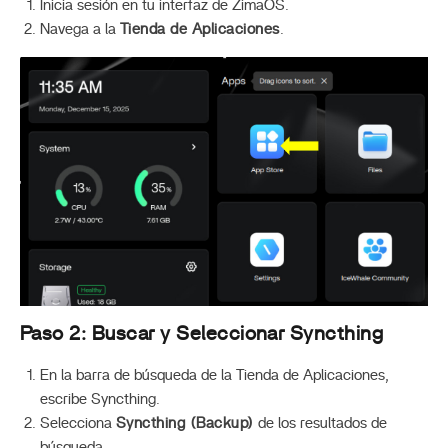
Inicia sesión en tu interfaz de ZimaOS.
Navega a la
Tienda de Aplicaciones
.
Paso 2: Buscar y Seleccionar Syncthing
En la barra de búsqueda de la Tienda de Aplicaciones,
escribe Syncthing.
Selecciona
Syncthing (Backup)
de los resultados de
búsqueda.