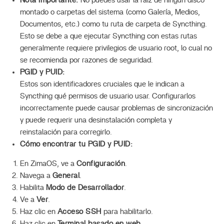
Nota Importante:
No puedes usar la raíz de ningún disco
montado o carpetas del sistema (como Galería, Medios,
Documentos, etc.) como tu ruta de carpeta de Syncthing.
Esto se debe a que ejecutar Syncthing con estas rutas
generalmente requiere privilegios de usuario root, lo cual no
se recomienda por razones de seguridad.
PGID y PUID:
Estos son identificadores cruciales que le indican a
Syncthing qué permisos de usuario usar. Configurarlos
incorrectamente puede causar problemas de sincronización
y puede requerir una desinstalación completa y
reinstalación para corregirlo.
Cómo encontrar tu PGID y PUID:
En ZimaOS, ve a
Configuración
.
Navega a
General
.
Habilita
Modo de Desarrollador
.
Ve a
Ver
.
Haz clic en
Acceso SSH
para habilitarlo.
Haz clic en
Terminal basado en web
.