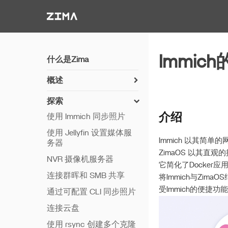
Zima-Docs
Immi
什么是Zima
概述
如何安装 ZimaOS
探索
开始使用
介绍
使用 Immich 同步照片
功能
使用 Jellyfin 设置媒体服
Immich 以其
务器
远程访问
ZimaOS 以其
NVR 摄像机服务器
Thunderbolt PC 直连
它简化了Docker
连接群晖和 SMB 共享
将Immich与Zi
受Immich的便捷功
通过可配置 CLI 同步照片
连接云盘
使用 rsync 创建多个克隆