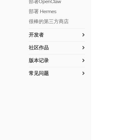
部署OpenClaw
部署 Hermes
很棒的第三方商店
开发者
如何安装 ZimaOS
社区作品
网络交流
如何贡献
版本记录
设置 Python
已实施的驱动（社区用户
v 1.7.0
建议）
常见问题
构建应用程序
v 1.6.2
UPS兼容性列表
在 ZimaOS 上安装
第七硬盘槽 LED
Syncthing
v 1.6.1
加密文件夹
离线更新
在 ZimaOS 上安装
v 1.6.0
重置网络设置
支持的磁盘格式
Paperless-ngx
v 1.5.4
Privacy Policy
在 ZimaOS 上安装
v 1.5.3
Paperless‑AI
v 1.5.2
《AzuraCast 安装指南》