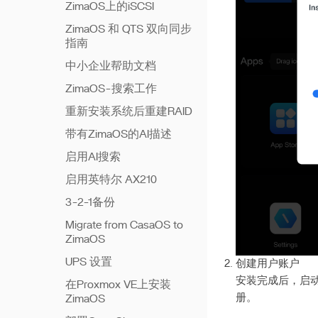
ZimaOS上的iSCSI
ZimaOS 和 QTS 双向同步
指南
中小企业帮助文档
ZimaOS-搜索工作
重新安装系统后重建RAID
带有ZimaOS的AI描述
启用AI搜索
启用英特尔 AX210
3-2-1备份
Migrate from CasaOS to
ZimaOS
UPS 设置
创建用户账户
安装完成后，启
在Proxmox VE上安装
册。
ZimaOS