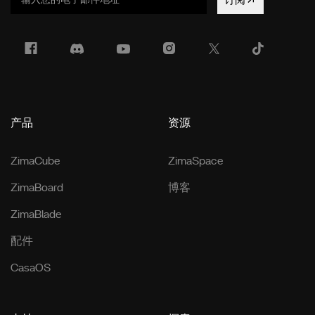
订阅
产品
资源
ZimaCube
ZimaSpace
ZimaBoard
博客
ZimaBlade
配件
CasaOS