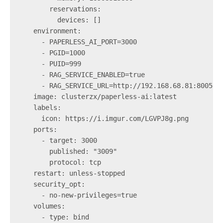
        reservations:

          devices: []

    environment:

      - PAPERLESS_AI_PORT=3000

      - PGID=1000

      - PUID=999

      - RAG_SERVICE_ENABLED=true

      - RAG_SERVICE_URL=http://192.168.68.81:8005

    image: clusterzx/paperless-ai:latest

    labels:

      icon: https://i.imgur.com/LGVPJ8g.png

    ports:

      - target: 3000

        published: "3009"

        protocol: tcp

    restart: unless-stopped

    security_opt:

      - no-new-privileges=true

    volumes:

      - type: bind
