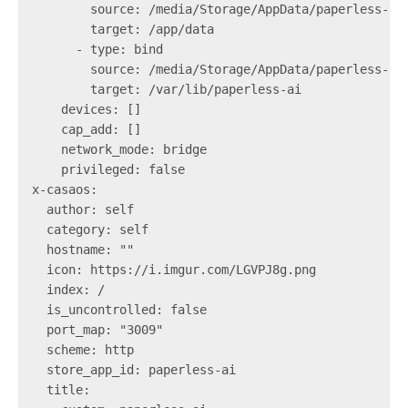
        source: /media/Storage/AppData/paperless-ai/
        target: /app/data

      - type: bind

        source: /media/Storage/AppData/paperless-ai/
        target: /var/lib/paperless-ai

    devices: []

    cap_add: []

    network_mode: bridge

    privileged: false

x-casaos:

  author: self

  category: self

  hostname: ""

  icon: https://i.imgur.com/LGVPJ8g.png

  index: /

  is_uncontrolled: false

  port_map: "3009"

  scheme: http

  store_app_id: paperless-ai

  title:
