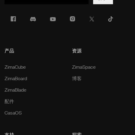
产品
资源
ZimaCube
ZimaSpace
ZimaBoard
博客
ZimaBlade
配件
CasaOS