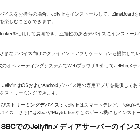
デバイスをお持ちの場合、Jellyfinをインストールして、ZimaBoar
を楽しむことができます。
finはDockerを使用して展開でき、互換性のあるデバイスにインスト
nはさまざまなデバイス向けのクライアントアプリケーションも提供して
のオペレーティングシステムでWebブラウザを介してJellyfinメ
：
JellyfinはiOSおよびAndroidデバイス用の専用アプリを提供し
をストリーミングできます。
よびストリーミングデバイス：
Jellyfinはスマートテレビ、RokuやAma
イス、さらにはXboxやPlayStationなどのゲーム機にもインス
oard SBCでのJellyfinメディアサーバーの