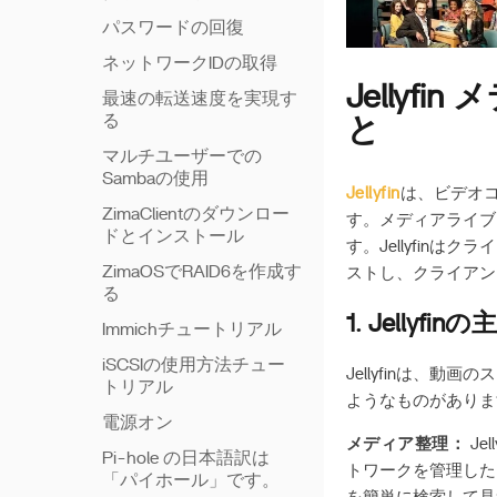
パスワードの回復
ネットワークIDの取得
Jelly
最速の転送速度を実現す
る
と
マルチユーザーでの
Sambaの使用
Jellyfin
は、ビデオ
ZimaClientのダウンロー
す。メディアライブ
ドとインストール
す。Jellyfin
ZimaOSでRAID6を作成す
ストし、クライアン
る
1. Jellyf
Immichチュートリアル
iSCSIの使用方法チュー
Jellyfinは、
トリアル
ようなものがありま
電源オン
メディア整理：
Je
Pi-hole の日本語訳は
トワークを管理した
「パイホール」です。