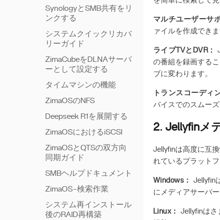
を簡単に検索して見
SynologyとSMB共有をリ
ンクする
マルチユーザーサ
ァイルを作成できま
システムクイックリカバ
リーガイド
ライブTVとDVR：
ZimaCubeをDLNAサーバ
の番組を録画するこ
ーとして設定する
ブに変わります。
タイムマシンの機能
トランスコーディ
ZimaOSのNFS
バイスでのスムーズ
Deepseek R1を展開する
2. Jell
ZimaOSにおけるiSCSI
ZimaOSとQTSの双方向
Jellyfinは高
同期ガイド
れているプラットフ
SMBヘルプドキュメント
Windows：
Jelly
ZimaOS-検索作業
にメディアサーバー
システム再インストール
Linux：
Jellyf
後のRAID再構築