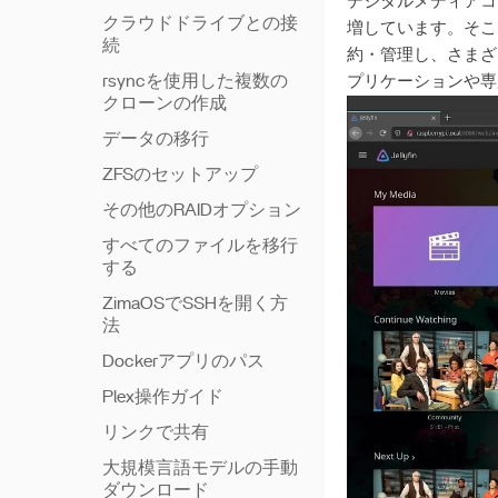
デジタルメディアコ
クラウドドライブとの接
増しています。そこ
続
約・管理し、さまざ
rsyncを使用した複数の
プリケーションや専
クローンの作成
データの移行
ZFSのセットアップ
その他のRAIDオプション
すべてのファイルを移行
する
ZimaOSでSSHを開く方
法
Dockerアプリのパス
Plex操作ガイド
リンクで共有
大規模言語モデルの手動
ダウンロード