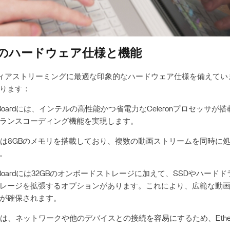
Boardのハードウェア仕様と機能
は、メディアストリーミングに最適な印象的なハードウェア仕様を備えて
ります：
aBoardには、インテルの高性能かつ省電力なCeleronプロセッサ
ランスコーディング機能を実現します。
oardは8GBのメモリを搭載しており、複数の動画ストリームを同時
。
aBoardには32GBのオンボードストレージに加えて、SSDやハード
レージを拡張するオプションがあります。これにより、広範な動
が確保されます。
oardは、ネットワークや他のデバイスとの接続を容易にするため、Ethe