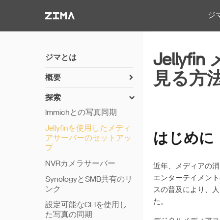
Zima-Docs
ジ
Jell
ジマとは
見る方
概要
zimaosのインストール方
探索
法
Immichとの写真同期
使用開始
Jellyfinを使用したメディ
機能
はじめに
アサーバーのセットアッ
プ
リモートアクセス
NVRカメラサーバー
Thunderbolt PC直接接続
近年、メディアの消
エンターテイメント
SynologyとSMB共有のリ
ンク
スの普及により、人
た。
設定可能なCLIを使用し
た写真の同期