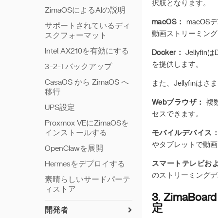
択肢となります。
ZimaOSによるAIの説明
macOS：
macOS
サポートされているディ
動画ストリーミング
スクフォーマット
Intel AX210を有効にする
Docker：
Jelly
を提供します。
3-2-1 バックアップ
CasaOS から ZimaOS へ
また、Jellyfi
移行
Webブラウザ：
複数
UPS設定
セスできます。
Proxmox VEにZimaOSを
インストールする
モバイルデバイス
やタブレットで動画
OpenClawを展開
Hermesをデプロイする
スマートテレビお
のストリーミングデバ
素晴らしいサードパーテ
ィストア
3. ZimaB
定
開発者