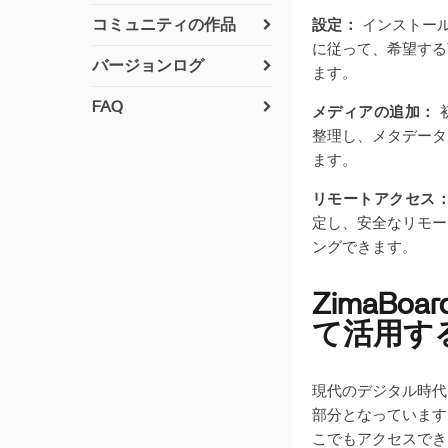
zimaosのインストール方
コミュニティの作品
設定：
インストール
法
に従って、希望する
貢献方法
ネットワーキング
バージョンログ
ます。
すでに実現されたコミュ
v 1.7.0
Pythonのセットアップ
ニティユーザー提案のド
FAQ
メディアの追加：
ライバー
v 1.6.2
アプリのビルド
UPS互換性リスト
整理し、メタデータ
ZimaOS に Syncthing を
v 1.6.1
ます。
7番ベイのLED
暗号化フォルダ
インストール
v1.6.0
オフラインでのアップデ
リモートアクセス
ネットワーク設定をリセ
ZimaOS に Paperless-
ート
ット
v 1.5.4
定し、安全なリモー
ngx をインストール
サポートされているディ
ングできます。
Privacy Policy
v 1.5.3
ZimaOS に Paperless‑AI
スク形式
をインストール
v 1.5.2
ZimaB
AzuraCastインストール
v 1.5.1
て活用す
ガイド
v 1.5.0
Zabbix インストールガイ
v 1.4.4
ド
現代のデジタル時代
v 1.4.3
部分となっています。
こでもアクセスでき