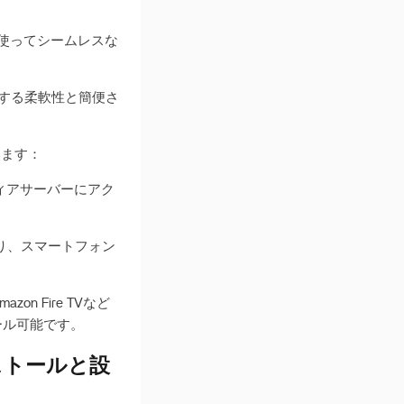
dを使ってシームレスな
ールする柔軟性と簡便さ
います：
ディアサーバーにアク
ており、スマートフォン
zon Fire TVなど
トール可能です。
インストールと設