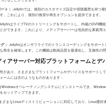
つけることができます。
ポート：
Jellyfinでは、個別のカスタマイズ設定や視聴履歴を持つ
す。これにより、個別の推奨や再生オプションを提供できます。
JellyfinはライブTVのストリーミングをサポートし、内蔵のDVR
とができます。これにより、メディアサーバーは包括的な家庭用
ング：
Jellyfinはオンザフライでのトランスコーディングをサポー
な再生を確保します。この機能は動画品質を最適化し、互換性の
yfinメディアサーバー対応プラットフォームと
度に互換性があり、さまざまなプラットフォームやデバイスをサポート
ォームには次のようなものがあります：
finはWindowsオペレーティングシステムにインストールでき、Windows
をセットアップできます。
inはさまざまなLinuxディストリビューションに対応しており、Linux