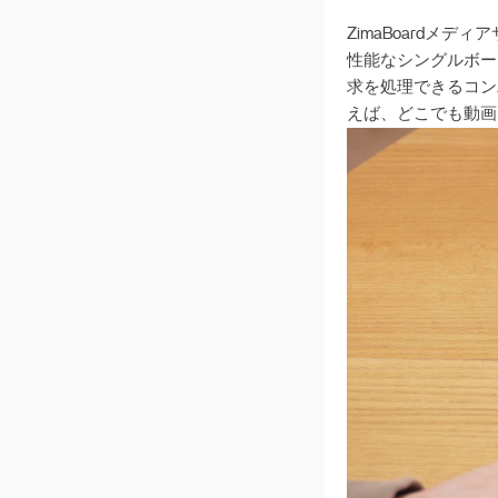
v 1.4.2
ZimaBoard
v 1.4.1
性能なシングルボード
v 1.4.0
求を処理できるコン
v 1.3.3
えば、どこでも動画
v 1.3.2
v 1.3.1
v 1.3.0
v 1.2.5
v 1.2.4
v 1.2.3
v 1.2.2