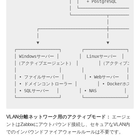
                      │  │   + PostgreSQL         
                      │  └───────────────────────┘
                      └──────────────┬────────────
                                     │
         ┌───────────────────────────┼────────────
         │                           │            
         ▼                           ▼            
┌─────────────────┐        ┌─────────────────┐    
│ Windowsサーバー │        │  Linuxサーバー  │   
│（アクティブエージェント） │        │（アクティブエージェント） 
│                 │        │                 │    
│ • ファイルサーバー │        │ • Webサーバー   │     
│ • ドメインコントローラー │        │ • Dockerホスト 
│ • SQLサーバー   │        │ • NAS           │    
└─────────────────┘        └─────────────────┘    
VLAN分離ネットワーク用のアクティブモード：
エージェ
ントはZabbixにアウトバウンド接続し、セキュアなVLAN内
でのインバウンドファイアウォールルールは不要です。