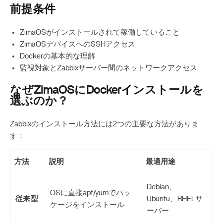
前提条件
ZimaOSがインストールされて稼働していること
ZimaOSデバイスへのSSHアクセス
Dockerの基本的な理解
監視対象とZabbixサーバー間のネットワークアクセス
なぜZimaOSにDockerインストールを
選ぶのか？
Zabbixのインストール方法には2つの主要な方法がありま
す：
方法
説明
最適用途
Debian、
OSに直接apt/yumでパッ
従来型
Ubuntu、RHELサ
ケージをインストール
ーバー