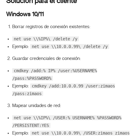
Solución para el cliente
Windows 10/11
Borrar registros de conexión existentes:
net use \\%IP%\ /delete /y
net use \\10.0.0.99\ /delete /y
Ejemplo:
Guardar credenciales de conexión:
cmdkey /add:% IP% /user:%USERNAME%
/pass:%PASSWORD%
cmdkey /add:10.0.0.99 /user:zimaos
Ejemplo:
/pass:zimaos
Mapear unidades de red:
net use \\%IP%\ /USER:% USERNAME% %PASSWORD%
/PERSISTENT:YES
net use \\10.0.0.99\ /USER:zimaos zimaos
Ejemplo: