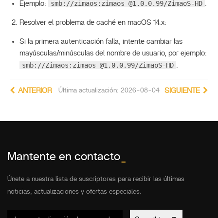
smb://zimaos:zimaos @1.0.0.99/ZimaoS-HD
Ejemplo:
.
Resolver el problema de caché en macOS 14.x:
Si la primera autenticación falla, intente cambiar las
mayúsculas/minúsculas del nombre de usuario, por ejemplo:
smb://Zimaos:zimaos @1.0.0.99/ZimaoS-HD
.
ANTERIOR
Última actualización: 2026-08-04
SIGUIENTE
Mantente en contacto
_
Únete a nuestra lista de suscriptores para recibir las últimas
noticias, actualizaciones y ofertas especiales.