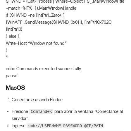
$HWND = (Get-Process | Where-Object { $_.MainWindowTitle
-match ‘%IP%’ }).MainWindowHandle
if ($HWND -ne [IntPtr]::Zero) {
[WinAPI]::SendMessage($HWND, 0x0111, [IntPtr]0x702C,
[IntPtr]0)
} else {
Write-Host “Window not found.”
}
“
echo Commands executed successfully.
pause`
MacOS
Conectarse usando Finder:
Command+K
Presione
para abrir la ventana “Conectarse al
servidor”.
smb://USERNAME:PASSWORD @IP/PATH
Ingrese
.