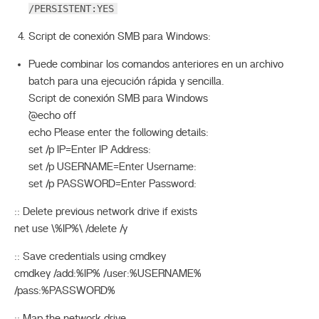
/PERSISTENT:YES
Script de conexión SMB para Windows:
Puede combinar los comandos anteriores en un archivo
batch para una ejecución rápida y sencilla.
Script de conexión SMB para Windows
`@echo off
echo Please enter the following details:
set /p IP=Enter IP Address:
set /p USERNAME=Enter Username:
set /p PASSWORD=Enter Password:
:: Delete previous network drive if exists
net use \%IP%\ /delete /y
:: Save credentials using cmdkey
cmdkey /add:%IP% /user:%USERNAME%
/pass:%PASSWORD%
:: Map the network drive