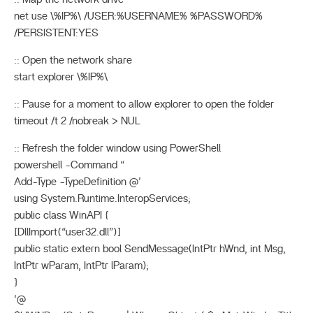
net use \%IP%\ /USER:%USERNAME% %PASSWORD%
/PERSISTENT:YES
:: Open the network share
start explorer \%IP%\
:: Pause for a moment to allow explorer to open the folder
timeout /t 2 /nobreak > NUL
:: Refresh the folder window using PowerShell
powershell -Command “
Add-Type -TypeDefinition @’
using System.Runtime.InteropServices;
public class WinAPI {
[DllImport(“user32.dll”)]
public static extern bool SendMessage(IntPtr hWnd, int Msg,
IntPtr wParam, IntPtr lParam);
}
‘@