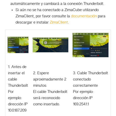
automáticamente y cambiará a la conexión Thunderbolt.
Si aún no se ha conectado a ZimaCube utilizando
ZimaClient, por favor consulte la
documentación
para
descargar e instalar
ZimaClient
.
1. Antes de
insertar el
2. Espere
3. Cable Thunderbolt
cable
aproximadamente 2
conectado
Thunderbolt
minutos
correctamente
Por
El cable Thunderbolt
Por ejemplo:
ejemplo:
será reconocido
dirección IP
dirección IP
como insertado.
169.254.1.1
10.0.187.209