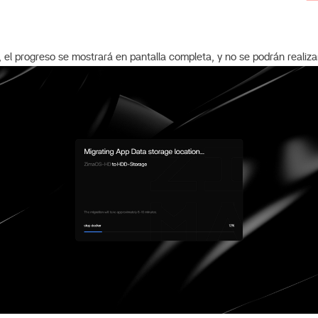
, el progreso se mostrará en pantalla completa, y no se podrán realiz