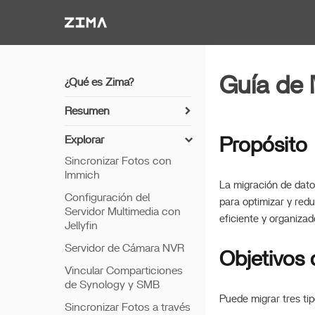
Zima-Docs
Guía de 
¿Qué es Zima?
Resumen
Cómo instalar ZimaOS
Explorar
Propósito
Comenzar
Sincronizar Fotos con
Immich
Características
La migración de dato
Configuración del
Acceso Remoto
para optimizar y red
Servidor Multimedia con
eficiente y organizad
Thunderbolt PC Directo
Jellyfin
Servidor de Cámara NVR
Objetivos 
Vincular Comparticiones
de Synology y SMB
Puede migrar tres ti
Sincronizar Fotos a través