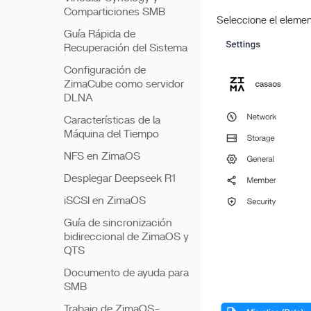
Comparticiones SMB
Seleccione el elemen
Guía Rápida de
Recuperación del Sistema
Configuración de
ZimaCube como servidor
DLNA
Características de la
Máquina del Tiempo
NFS en ZimaOS
Desplegar Deepseek R1
iSCSI en ZimaOS
Guía de sincronización
bidireccional de ZimaOS y
QTS
Documento de ayuda para
SMB
Trabajo de ZimaOS-