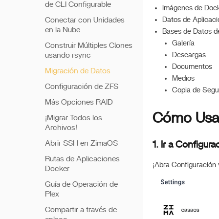
de CLI Configurable
Imágenes de Doc
Conectar con Unidades
Datos de Aplicac
en la Nube
Bases de Datos de
Galería
Construir Múltiples Clones
usando rsync
Descargas
Documentos
Migración de Datos
Medios
Configuración de ZFS
Copia de Segu
Más Opciones RAID
Cómo Usa
¡Migrar Todos los
Archivos!
Abrir SSH en ZimaOS
1. Ir a Configur
Rutas de Aplicaciones
¡Abra Configuración 
Docker
Guía de Operación de
Plex
Compartir a través de