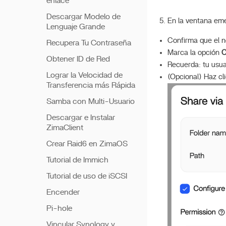
enlace
Descargar Modelo de
En la ventana em
Lenguaje Grande
Confirma que el n
Recupera Tu Contraseña
Marca la opción
C
Obtener ID de Red
Recuerda: tu usua
Lograr la Velocidad de
(Opcional) Haz cl
Transferencia más Rápida
Samba con Multi-Usuario
Descargar e Instalar
ZimaClient
Crear Raid6 en ZimaOS
Tutorial de Immich
Tutorial de uso de iSCSI
Encender
Pi-hole
Vincular Synology y