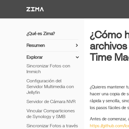
Zima-Docs
¿Cómo ha
¿Qué es Zima?
archivo
Resumen
Cómo instalar ZimaOS
Time Ma
Explorar
Comenzar
Sincronizar Fotos con
Immich
Características
Configuración del
Acceso Remoto
Servidor Multimedia con
¿Quieres mantener t
Thunderbolt PC Directo
Jellyfin
hacer una copia de s
rápida y sencilla, si
Servidor de Cámara NVR
los pasos fáciles de
Vincular Comparticiones
de Synology y SMB
Antes de comenzar, a
Sincronizar Fotos a través
https://github.com/