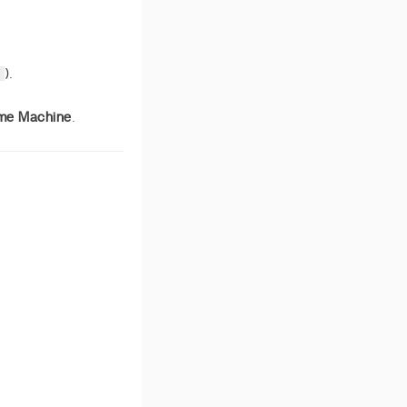
).
me Machine
.