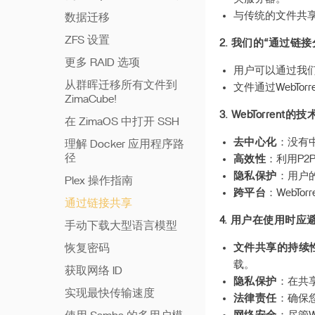
与传统的文件共享
数据迁移
ZFS 设置
2.
我们的“通过链接
更多 RAID 选项
用户可以通过我
从群晖迁移所有文件到
文件通过WebTo
ZimaCube!
3.
WebTorrent的
在 ZimaOS 中打开 SSH
去中心化
：没有
理解 Docker 应用程序路
径
高效性
：利用P
隐私保护
：用户
Plex 操作指南
跨平台
：WebT
通过链接共享
4.
用户在使用时应
手动下载大型语言模型
恢复密码
文件共享的持续
载。
获取网络 ID
隐私保护
：在共
实现最快传输速度
法律责任
：确保