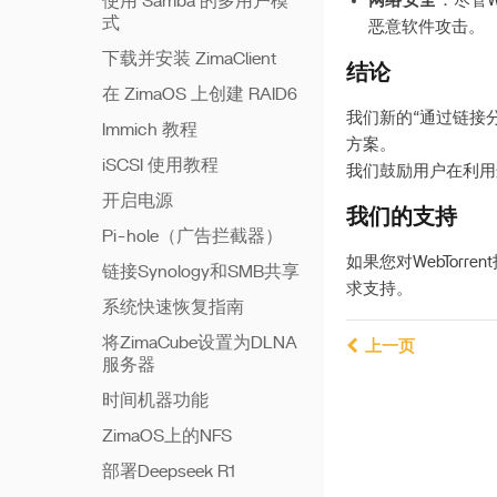
使用 Samba 的多用户模
网络安全
：尽管W
式
恶意软件攻击。
下载并安装 ZimaClient
结论
在 ZimaOS 上创建 RAID6
我们新的“通过链接分
Immich 教程
方案。
iSCSI 使用教程
我们鼓励用户在利用
开启电源
我们的支持
Pi-hole（广告拦截器）
如果您对WebTor
链接Synology和SMB共享
求支持。
系统快速恢复指南
将ZimaCube设置为DLNA
上一页
服务器
时间机器功能
ZimaOS上的NFS
部署Deepseek R1