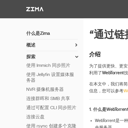
Zima-Docs
“通过链
什么是Zima
概述
如何安装 ZimaOS
介绍
探索
开始使用
使用 Immich 同步照片
为了提供更快、更安
功能
利用了
WebTorrent
使用 Jellyfin 设置媒体服
务器
远程访问
在本文中，我们将简
NVR 摄像机服务器
Thunderbolt PC 直连
信息，您可以参考
W
连接群晖和 SMB 共享
通过可配置 CLI 同步照片
1.
什么是WebTorre
连接云盘
WebTorre
使用 rsync 创建多个克隆
央服务器。