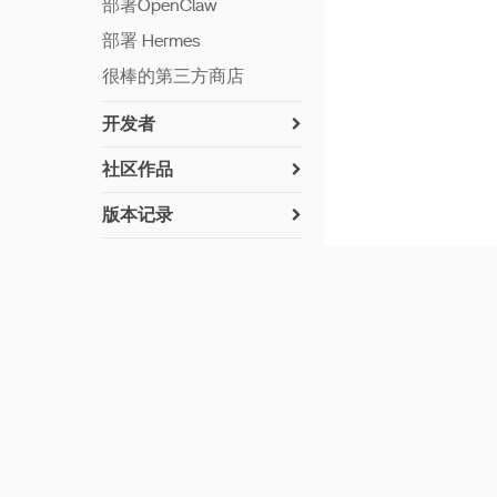
部署OpenClaw
部署 Hermes
很棒的第三方商店
开发者
如何安装 ZimaOS
社区作品
网络交流
如何贡献
版本记录
设置 Python
已实施的驱动（社区用户
v 1.7.0
建议）
常见问题
构建应用程序
v 1.6.2
UPS兼容性列表
在 ZimaOS 上安装
第七硬盘槽 LED
Syncthing
v 1.6.1
加密文件夹
离线更新
保持联系
_
在 ZimaOS 上安装
v 1.6.0
重置网络设置
支持的磁盘格式
Paperless-ngx
v 1.5.4
Privacy Policy
加入我们的订阅者列表，获取最新的新闻、更新和特
在 ZimaOS 上安装
v 1.5.3
Paperless‑AI
v 1.5.2
订
《AzuraCast 安装指南》