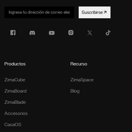
Suscribirse
Productos
Recurso
ZimaCube
ZimaSpace
ZimaBoard
Blog
ZimaBlade
Accesorios
CasaOS