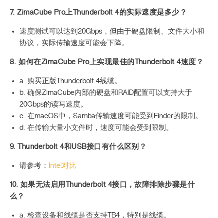
7. ZimaCube Pro上Thunderbolt 4的实际速度是多少？
速度测试可以达到20Gbps，但由于硬盘限制、文件大小和
协议，实际传输速度可能会下降。
8. 如何在ZimaCube Pro上实现最佳的Thunderbolt 4速度？
a. 购买正版Thunderbolt 4线缆。
b. 确保ZimaCube内部的硬盘和RAID配置可以支持大于
20Gbps的读写速度。
c. 在macOS中，Samba传输速度可能受到Finder的限制。
d. 在传输大量小文件时，速度可能会受到限制。
9. Thunderbolt 4和USB接口有什么区别？
请参考：
Intel对比
10. 如果无法启用Thunderbolt 4接口，故障排除步骤是什
么？
a. 检查设备和线缆是否支持TB4，特别是线缆。