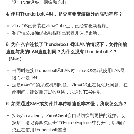
设、PCIe设备、网络和充电。
4. 使用Thunderbolt 4时，是否需要安装额外的驱动程序？
ZimaOS已安装在ZimaCube上，已经有驱动程序。
客户端必须确保驱动程序已安装并保持更新。
5. 为什么在连接了Thunderbolt 4和LAN的情况下，文件传输
速度与我的LAN速度相同？为什么没有Thunderbolt 4？
（Mac）
当同时连接Thunderbolt和LAN时，macOS默认使用LAN网
络而不是TB4。
这是macOS的系统机制问题。ZimaOS正在优化此问题。在
此期间，建议断开LAN网络，只通过TB4连接。
6. 如果通过SMB或文件共享传输速度非常慢，我该怎么办？
安装ZimaClient。ZimaClient会自动切换到更快的连接。切
换后，请记得再次点击“在Finder/Explorer中打开”，以确保
您正在使用Thunderbolt连接。