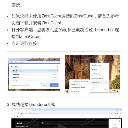
连接。
如果您尚未使用ZimaClient连接到ZimaCube，请首先参考
文档下载并安装ZimaClient。
打开客户端，您将看到您的设备已成功通过Thunderbolt连
接到ZimaCube。
点击进行连接。
成功连接Thunderbolt线