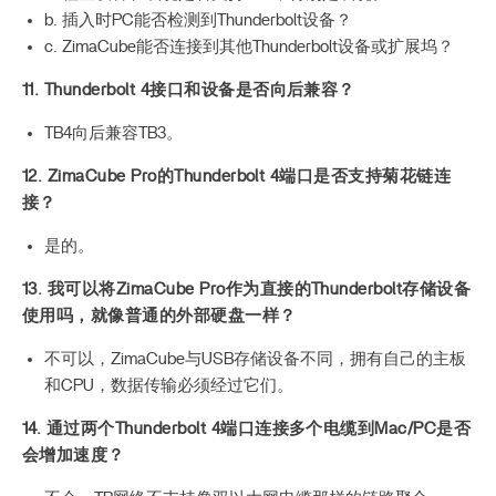
b. 插入时PC能否检测到Thunderbolt设备？
c. ZimaCube能否连接到其他Thunderbolt设备或扩展坞？
11. Thunderbolt 4接口和设备是否向后兼容？
TB4向后兼容TB3。
12. ZimaCube Pro的Thunderbolt 4端口是否支持菊花链连
接？
是的。
13. 我可以将ZimaCube Pro作为直接的Thunderbolt存储设备
使用吗，就像普通的外部硬盘一样？
不可以，ZimaCube与USB存储设备不同，拥有自己的主板
和CPU，数据传输必须经过它们。
14. 通过两个Thunderbolt 4端口连接多个电缆到Mac/PC是否
会增加速度？