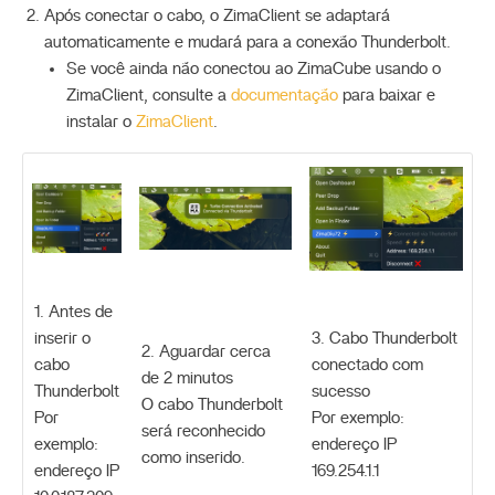
Após conectar o cabo, o ZimaClient se adaptará
automaticamente e mudará para a conexão Thunderbolt.
Se você ainda não conectou ao ZimaCube usando o
ZimaClient, consulte a
documentação
para baixar e
instalar o
ZimaClient
.
1. Antes de
inserir o
3. Cabo Thunderbolt
2. Aguardar cerca
cabo
conectado com
de 2 minutos
Thunderbolt
sucesso
O cabo Thunderbolt
Por
Por exemplo:
será reconhecido
exemplo:
endereço IP
como inserido.
endereço IP
169.254.1.1