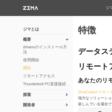
Zima-Docs
ジ
特徴
ジマとは
概要
zimaosのインストール方
データス
法
使用開始
リモート
機能
リモートアクセス
あなたのリ
Thunderbolt PC直接接続
ZimaCubeのリモ
探索
強力なソリューショ
Immichとの写真同期
楽しんでいる場合で
開発者
Jellyfinを使用したメディ