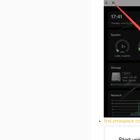
ZimaOSでSSHを開く方
v 1.4.1
法
v 1.4.0
Dockerアプリのパス
v 1.3.3
Plex操作ガイド
v 1.3.2
リンクで共有
v 1.3.1
大規模言語モデルの手動
ダウンロード
v 1.3.0
パスワードの回復
v 1.2.5
ネットワークIDの取得
v 1.2.4
最速の転送速度を実現す
v 1.2.3
る
v 1.2.2
マルチユーザーでの
Sambaの使用
ZimaClientのダウンロー
find.zimaspace.c
ドとインストール
ZimaOSでRAID6を作成す
る