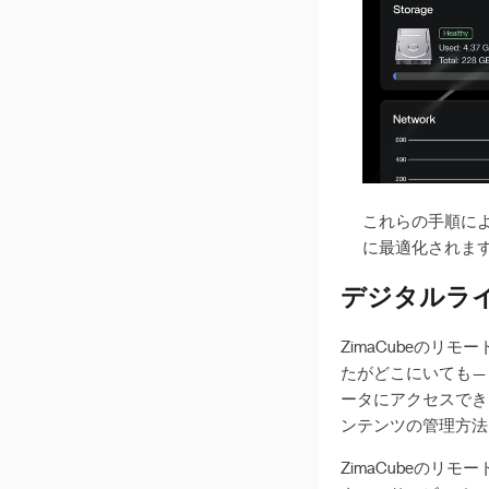
これらの手順によ
に最適化されま
デジタルラ
ZimaCubeの
たがどこにいても—
ータにアクセスでき
ンテンツの管理方法
ZimaCubeの