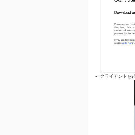
Immichチュートリアル
iSCSIの使用方法チュー
トリアル
電源オン
Pi-hole の日本語訳は
「パイホール」です。
SynologyとSMB共有をリ
ンクする
システムクイックリカバ
クライアントを
リーガイド
ZimaCubeをDLNAサーバ
ーとして設定する
タイムマシンの機能
ZimaOSのNFS
Deepseek R1を展開する