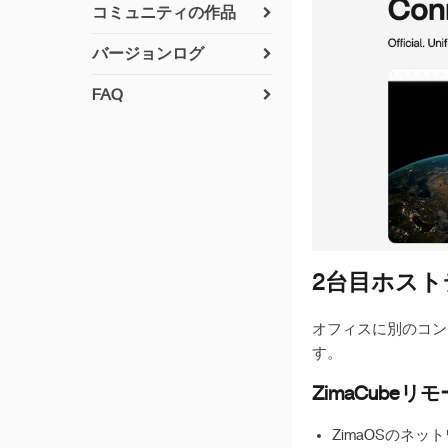
zimaosのインストール方
アサーバーのセットアッ
コミュニティの作品
法
プ
貢献方法
ネットワーキング
バージョンログ
NVRカメラサーバー
すでに実現されたコミュ
v 1.7.0
Pythonのセットアップ
ニティユーザー提案のド
FAQ
SynologyとSMB共有のリ
ライバー
v 1.6.2
ンク
アプリのビルド
UPS互換性リスト
ZimaOS に Syncthing を
v 1.6.1
設定可能なCLIを使用し
7番ベイのLED
暗号化フォルダ
インストール
た写真の同期
v1.6.0
オフラインでのアップデ
ネットワーク設定をリセ
ZimaOS に Paperless-
クラウドドライブとの接
ート
ット
v 1.5.4
ngx をインストール
続
サポートされているディ
Privacy Policy
v 1.5.3
ZimaOS に Paperless‑AI
rsyncを使用した複数の
スク形式
をインストール
クローンの作成
v 1.5.2
2台目ホス
AzuraCastインストール
データの移行
v 1.5.1
ガイド
オフィスに別のコンピ
ZFSのセットアップ
v 1.5.0
す。
Zabbix インストールガイ
その他のRAIDオプション
v 1.4.4
ド
ZimaCube
すべてのファイルを移行
v 1.4.3
する
ZimaOSのネ
v 1.4.2