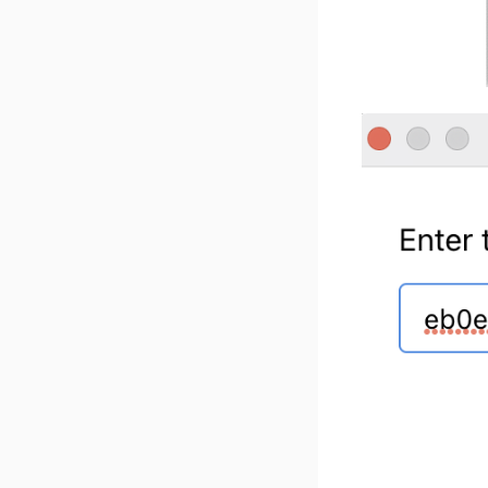
ZimaOSにおけるiSCSI
ZimaOSとQTSの双方向
同期ガイド
SMBヘルプドキュメント
ZimaOS-検索作業
システム再インストール
後のRAID再構築
ZimaOSによるAIの説明
サポートされているディ
スクフォーマット
Intel AX210を有効にする
3-2-1 バックアップ
CasaOS から ZimaOS へ
移行
UPS設定
Proxmox VEにZimaOSを