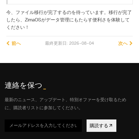
今、ファイル移行が完了するのを待っています。移行が完了
したら、ZimaOSがデータ管理にもたらす便利さを体験して
ください！
前へ
最終更新日: 2026-08-04
次へ
連絡を保つ
_
最新のニュース、アップデート、特別オファーを受け取るため
に、購読者リストに参加してください。
購読する