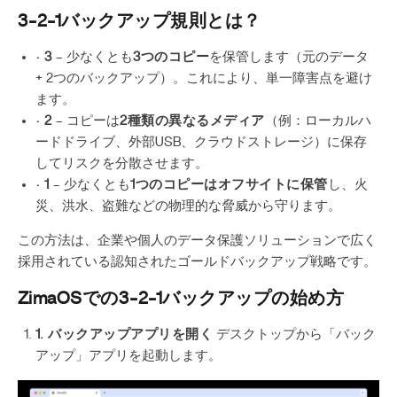
3-2-1バックアップ規則とは？
· 3
– 少なくとも
3つのコピー
を保管します（元のデータ
+ 2つのバックアップ）。これにより、単一障害点を避け
ます。
· 2
– コピーは
2種類の異なるメディア
（例：ローカルハ
ードドライブ、外部USB、クラウドストレージ）に保存
してリスクを分散させます。
· 1
– 少なくとも
1つのコピーはオフサイトに保管
し、火
災、洪水、盗難などの物理的な脅威から守ります。
この方法は、企業や個人のデータ保護ソリューションで広く
採用されている認知されたゴールドバックアップ戦略です。
ZimaOSでの3-2-1バックアップの始め方
1. バックアップアプリを開く
デスクトップから「バック
アップ」アプリを起動します。