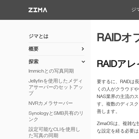
Zima-Docs
ジ
RAID
ジマとは
概要
zimaosのインストール方
探索
RAIDア
法
Immichとの写真同期
使用開始
Jellyfinを使用したメディ
要するに、RAID
機能
アサーバーのセットアッ
くの人がクラウドや
プ
リモートアクセス
NAS業界の主流の
NVRカメラサーバー
Thunderbolt PC直接接続
す。複数のディスク
善します。
SynologyとSMB共有のリ
ンク
ZimaOSは、複
設定可能なCLIを使用し
な設定を経る必要は
た写真の同期