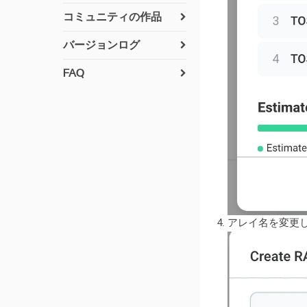
zimaosのインストール方
コミュニティの作品
法
貢献方法
ネットワーキング
バージョンログ
すでに実現されたコミュ
v 1.7.0
Pythonのセットアップ
ニティユーザー提案のド
FAQ
ライバー
v 1.6.2
アプリのビルド
UPS互換性リスト
ZimaOS に Syncthing を
v 1.6.1
7番ベイのLED
暗号化フォルダ
インストール
v1.6.0
オフラインでのアップデ
ネットワーク設定をリセ
ZimaOS に Paperless-
ート
ット
v 1.5.4
ngx をインストール
サポートされているディ
Privacy Policy
v 1.5.3
ZimaOS に Paperless‑AI
スク形式
をインストール
v 1.5.2
AzuraCastインストール
v 1.5.1
アレイ名を変更
ガイド
v 1.5.0
Zabbix インストールガイ
v 1.4.4
ド
v 1.4.3