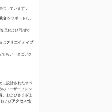
を提供しています：
統合
をサポートし、
管理および同期で
ョは
クリエイティブ
こからでもデータにアク
めに設計されたオペ
めのユーザーフレン
能
、およびさまざま
、および
アクセス性