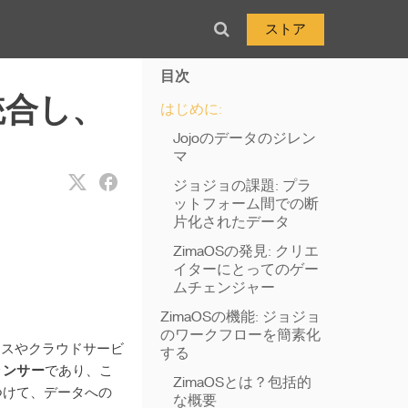
ストア
目次
統合し、
はじめに:
Jojoのデータのジレン
マ
ジョジョの課題: プラ
ットフォーム間での断
片化されたデータ
ZimaOSの発見: クリエ
イターにとってのゲー
ムチェンジャー
ZimaOSの機能: ジョジョ
のワークフローを簡素化
イスやクラウドサービ
する
ランサー
であり、こ
ZimaOSとは？包括的
つけて、データへの
な概要