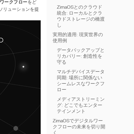
ワークフロー
をど
ZimaOSとのクラウド
ソリューションを提
統合: ローカルとクラ
ウドストレージの橋渡
し
実用的適用: 現実世界の
使用例
データバックアップと
リカバリー: 創造性を
守る
マルチデバイスデータ
同期: 場所に関係ない
シームレスなワークフ
ロー
メディアストリーミン
グ: どこでもエンター
テインメント
ZimaOSでデジタルワー
クフローの未来を切り開
く