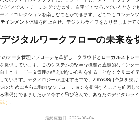
デバイスでストリーミングできます。自宅でくつろいでいるときで
ディアコレクションを楽しむことができます。どこでもコンテン
ーテインメント
体験を向上させ、デジタルライフをより楽しませて
OSでデジタルワークフローの未来を
ョの
データ管理
アプローチを革新し、
クラウド
と
ローカルストレ
を提供しています。このシステムの堅牢な機能と直感的なインタ
向上させ、データ管理の絶え間ない心配をすることなく
クリエイ
しています。テクノロジーが進化する中で、
ZimaOS
は革新を続け
セス
のためにさらに強力なソリューションを提供することを約束し
る準備はできましたか？今すぐ飛び込んで、あなたのデジタルラ
を試す
。
最終更新日: 2026-08-04