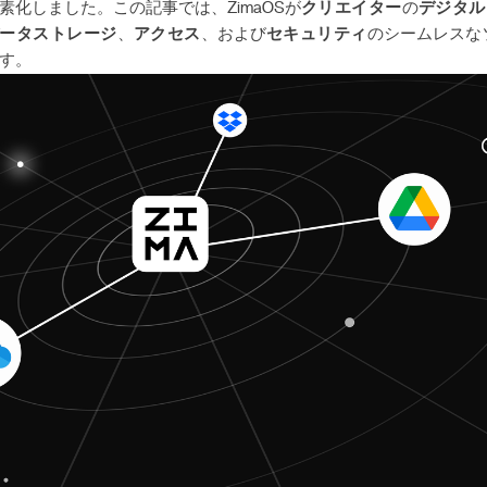
素化しました。この記事では、ZimaOSが
クリエイター
の
デジタル
ータストレージ
、
アクセス
、および
セキュリティ
のシームレスな
す。