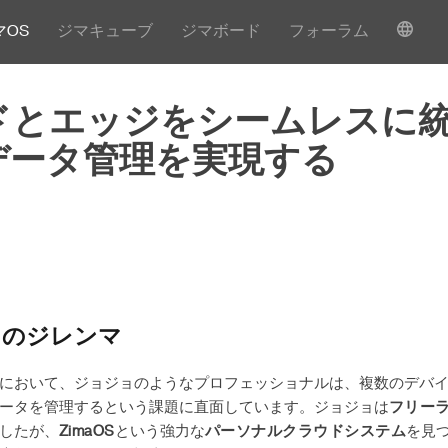
マOS
ジマキューブ
ジマボード
フォーラム
ドとエッジをシームレスに
データ管理を実現する
ータのジレンマ
において、ジョジョのようなプロフェッショナルは、複数のデバ
ータを管理するという課題に直面しています。ジョジョは
フリー
したが、
ZimaOS
という強力な
パーソナルクラウドシステム
を見