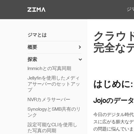
Zima-Docs
ジ
クラウ
ジマとは
完全な
概要
zimaosのインストール方
探索
法
Immichとの写真同期
使用開始
Jellyfinを使用したメディ
機能
はじめに:
アサーバーのセットアッ
プ
リモートアクセス
NVRカメラサーバー
Jojoのデ
Thunderbolt PC直接接続
SynologyとSMB共有のリ
今日のデジタル時代
ンク
スに広がる膨大なデ
設定可能なCLIを使用し
の問題に悩んでいま
た写真の同期