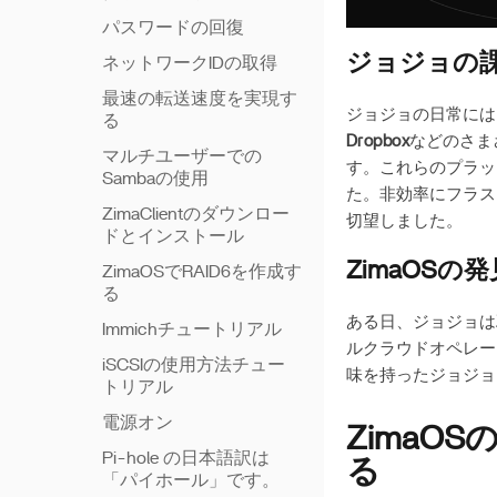
パスワードの回復
ジョジョの課
ネットワークIDの取得
最速の転送速度を実現す
ジョジョの日常には
る
Dropbox
などのさま
マルチユーザーでの
す。これらのプラッ
Sambaの使用
た。非効率にフラス
ZimaClientのダウンロー
切望しました。
ドとインストール
ZimaOS
ZimaOSでRAID6を作成す
る
ある日、ジョジョは
Immichチュートリアル
ルクラウドオペレー
iSCSIの使用方法チュー
味を持ったジョジョ
トリアル
電源オン
ZimaO
Pi-hole の日本語訳は
る
「パイホール」です。