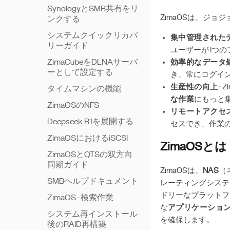
SynologyとSMB共有をリ
ZimaOSは、ジ
ンクする
システムクイックリカバ
集中管理された
リーガイド
ユーザーが1つ
ZimaCubeをDLNAサーバ
効率的なデータ
ーとして設定する
き、常にログイ
生産性の向上
:
タイムマシンの機能
な作業
にもっと
ZimaOSのNFS
リモートアクセ
Deepseek R1を展開する
セスでき、作業
ZimaOSにおけるiSCSI
ZimaOS
ZimaOSとQTSの双方向
同期ガイド
ZimaOSは、
NAS
（
SMBヘルプドキュメント
レーティングシステ
ドリーなプラットフ
ZimaOS-検索作業
な
アプリケーショ
システム再インストール
を確保します。
後のRAID再構築