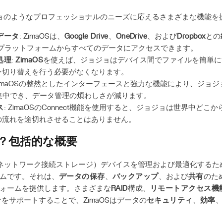
ョジョのようなプロフェッショナルのニーズに応えるさまざまな機能
データ
: ZimaOSは、
Google Drive
、
OneDrive
、および
Dropbox
との
のプラットフォームからすべてのデータにアクセスできます。
処理
:
ZimaOS
を使えば、ジョジョはデバイス間でファイルを簡単に
ン切り替えを行う必要がなくなります。
 ZimaOSの整然としたインターフェースと強力な機能により、ジョジ
集中でき、データ管理の煩わしさが減ります。
ス
: ZimaOSのConnect機能を使用すると、ジョジョは世界中ど
の流れを途切れさせることはありません。
とは？包括的な概要
ネットワーク接続ストレージ）デバイスを管理および最適化するた
ムです。それは、
データの保存
、
バックアップ
、および
共有
のた
ォームを提供します。さまざまな
RAID
構成、
リモートアクセス機
ン
をサポートすることで、ZimaOSはデータの
セキュリティ
、
効率