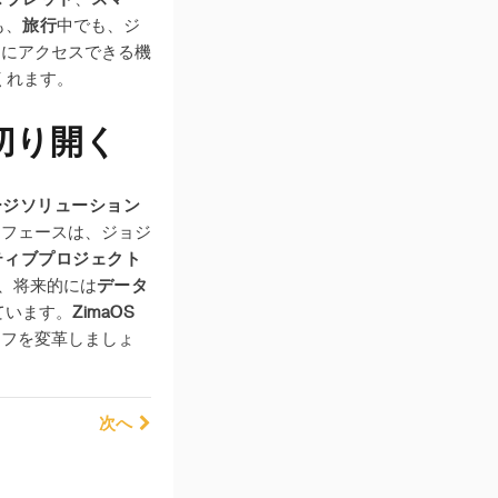
も、
旅行
中でも、ジ
ツにアクセスできる機
くれます。
切り開く
ージソリューション
ーフェースは、ジョジ
ティブプロジェクト
、将来的には
データ
ています。
ZimaOS
イフを変革しましょ
次へ