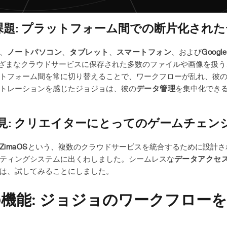
題: プラットフォーム間での断片化され
、
ノートパソコン
、
タブレット
、
スマートフォン
、および
Google
ざまなクラウドサービスに保存された多数のファイルや画像を扱う
トフォーム間を常に切り替えることで、ワークフローが乱れ、彼
トレーションを感じたジョジョは、彼の
データ管理
を集中化でき
の発見: クリエイターにとってのゲームチェン
ZimaOS
という、複数のクラウドサービスを統合するために設計さ
ティングシステムに出くわしました。シームレスな
データアクセ
は、試してみることにしました。
Sの機能: ジョジョのワークフロー