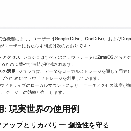
ド統合機能により、ユーザーは
Google Drive
、
OneDrive
、および
Drop
がユーザーにもたらす利点は次のとおりです：
タアクセス
: ジョジョはすべてのクラウドデータに
ZimaOS
からア
するために費やす時間が削減されます。
スの活用
: ジョジョは、データをローカルストレージを通じて迅速
ップのためにクラウドストレージを利用しています。
クラウドドライブのローカルマウントにより、データアクセス速度が
れ、ジョジョの効率が向上します。
: 現実世界の使用例
アップとリカバリー: 創造性を守る