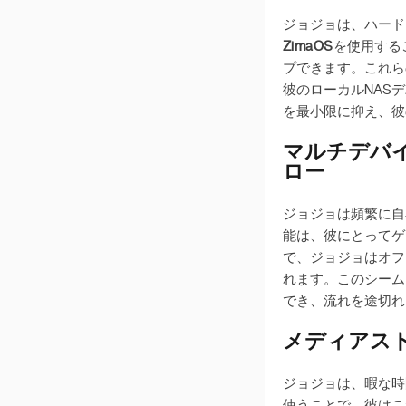
v 1.4.2
ジョジョは、ハード
v 1.4.1
ZimaOS
を使用する
v 1.4.0
プできます。これら
v 1.3.3
彼のローカルNAS
を最小限に抑え、彼
v 1.3.2
v 1.3.1
マルチデバイ
ロー
v 1.3.0
v 1.2.5
ジョジョは頻繁に自
v 1.2.4
能は、彼にとってゲ
で、ジョジョはオフ
v 1.2.3
れます。このシーム
v 1.2.2
でき、流れを途切れ
メディアスト
ジョジョは、暇な時
使うことで、彼はこ