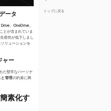
トップに戻る
たデータ
 Drive
、
OneDrive
、
ことが含まれていま
の生産性が低下しまし
るソリューションを
ジャー
れた堅牢なパーソナ
スと管理
の約束に興
を簡素化す