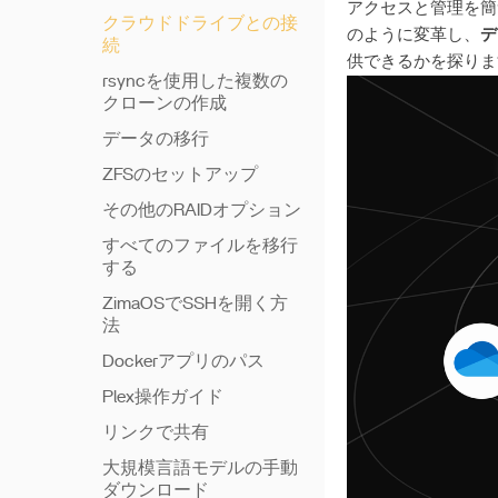
アクセスと管理を簡
クラウドドライブとの接
のように変革し、
デ
続
供できるかを探りま
rsyncを使用した複数の
クローンの作成
データの移行
ZFSのセットアップ
その他のRAIDオプション
すべてのファイルを移行
する
ZimaOSでSSHを開く方
法
Dockerアプリのパス
Plex操作ガイド
リンクで共有
大規模言語モデルの手動
ダウンロード