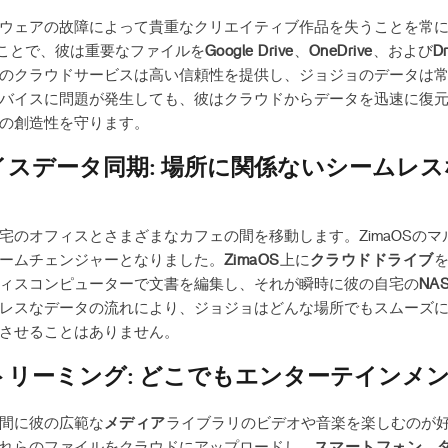
ウェアの故障によって貴重なクリエイティブ作品を失うことを常
ことで、彼は重要なファイルを
Google Drive
、
OneDrive
、および
D
のクラウドサービスは高い信頼性を提供し、ジョジョのデータは
デバイスに問題が発生しても、彼はクラウドからデータを迅速に復
の創造性を守ります。
スデータ同期: 場所に関係ないシームレ
宅のオフィスとさまざまなカフェの間を移動します。ZimaOSの
ームチェンジャーとなりました。
ZimaOS
上に
クラウドドライブ
ィスコンピューターで文書を編集し、それが瞬時に彼の自宅の
NA
レスなデータの流れにより、ジョジョはどんな場所でもスムーズ
させることはありません。
リーミング: どこでもエンターテインメ
間に彼の広範な
メディア
ライブラリのビデオや音楽を楽しむのが
れらのファイルをクラウドにアップロードし、
スマートフォン
、