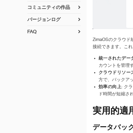
zimaosのインストール方
コミュニティの作品
法
貢献方法
ネットワーキング
バージョンログ
すでに実現されたコミュ
v 1.7.0
Pythonのセットアップ
ニティユーザー提案のド
FAQ
ライバー
v 1.6.2
アプリのビルド
ZimaOSのクラウ
UPS互換性リスト
接続できます。これ
ZimaOS に Syncthing を
v 1.6.1
7番ベイのLED
暗号化フォルダ
インストール
v1.6.0
オフラインでのアップデ
統一されたデー
ネットワーク設定をリセ
ZimaOS に Paperless-
ート
ット
カウントを管理
v 1.5.4
ngx をインストール
クラウドリソー
サポートされているディ
Privacy Policy
v 1.5.3
ZimaOS に Paperless‑AI
スク形式
方で、バックア
をインストール
v 1.5.2
効率の向上
: 
AzuraCastインストール
ド時間が短縮さ
v 1.5.1
ガイド
v 1.5.0
Zabbix インストールガイ
実用的適用
v 1.4.4
ド
v 1.4.3
データバック