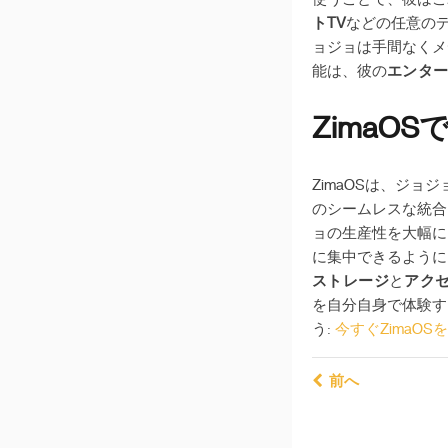
トTV
などの任意の
ョジョは手間なくメ
能は、彼の
エンタ
Zima
ZimaOSは、ジョジ
のシームレスな統合
ョの生産性を大幅に
に集中できるように
ストレージ
と
アク
を自分自身で体験す
う:
今すぐZimaOS
前へ