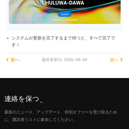
システムが更新を完了するまで待つと、すべて完了で
す！
前へ
最終更新日: 2026-08-04
次へ
連絡を保つ
_
最新のニュース、アップデート、特別オファーを受け取るため
に、購読者リストに参加してください。