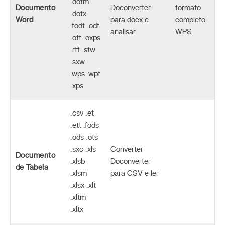
.dotm
Documento
Doconverter
formato
.dotx
Word
para docx e
completo
.fodt .odt
analisar
WPS
.ott .oxps
.rtf .stw
.sxw
.wps .wpt
.xps
.csv .et
.ett .fods
.ods .ots
.sxc .xls
Converter
Documento
.xlsb
Doconverter
de Tabela
.xlsm
para CSV e ler
.xlsx .xlt
.xltm
.xltx