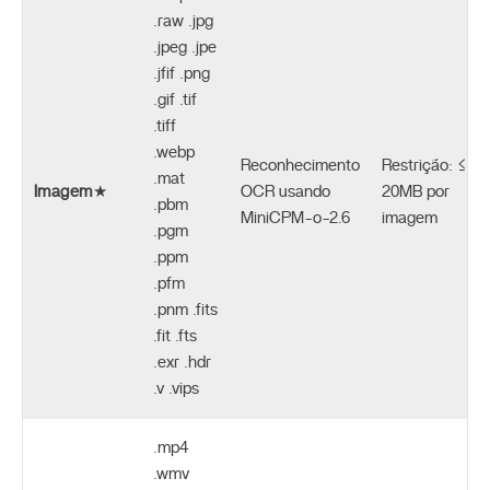
.raw .jpg
.jpeg .jpe
.jfif .png
.gif .tif
.tiff
.webp
Reconhecimento
Restrição: ≤
.mat
Imagem
★
OCR usando
20MB por
.pbm
MiniCPM-o-2.6
imagem
.pgm
.ppm
.pfm
.pnm .fits
.fit .fts
.exr .hdr
.v .vips
.mp4
.wmv