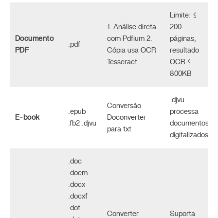
Limite: ≤
1. Análise direta
200
Documento
com Pdfium 2.
páginas,
.pdf
PDF
Cópia usa OCR
resultado
Tesseract
OCR ≤
800KB
.djvu
Conversão
.epub
processa
E-book
Doconverter
.fb2 .djvu
documentos
para txt
digitalizados
.doc
.docm
.docx
.docxf
.dot
Converter
Suporta