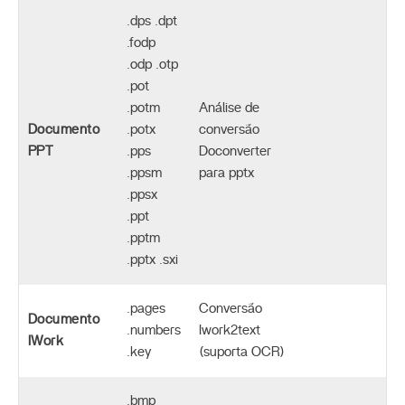
.dps .dpt
.fodp
.odp .otp
.pot
.potm
Análise de
Documento
.potx
conversão
PPT
.pps
Doconverter
.ppsm
para pptx
.ppsx
.ppt
.pptm
.pptx .sxi
.pages
Conversão
Documento
.numbers
Iwork2text
IWork
.key
(suporta OCR)
.bmp