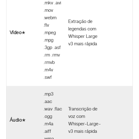
.mkv .avi
.mov
.webm
Extração de
.flv
legendas com
Vídeo
★
.mpeg
Whisper Large
.mpg
v3 mais rápida
.3gp .asf
.rm .rmv
.rmvb
.m4v
.swf
.mp3
.aac
.wav .flac
Transcrição de
.ogg
voz com
Áudio
★
.m4a
Whisper-Large-
.aiff
v3 mais rápida
.wma