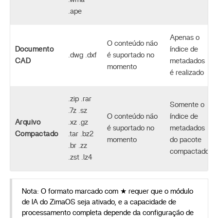
.ape
Apenas o
O conteúdo não
Documento
índice de
.dwg .dxf
é suportado no
CAD
metadados
momento
é realizado
.zip .rar
Somente o
.7z .sz
O conteúdo não
índice de
Arquivo
.xz .gz
é suportado no
metadados
Compactado
.tar .bz2
momento
do pacote
.br .zz
compactado
.zst .lz4
Nota: O formato marcado com ★ requer que o módulo
de IA do ZimaOS seja ativado, e a capacidade de
processamento completa depende da configuração de