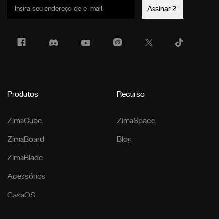
Assinar
Produtos
Recurso
ZimaCube
ZimaSpace
ZimaBoard
Blog
ZimaBlade
Acessórios
CasaOS