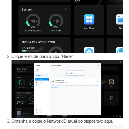
Clique e mude para a aba “Rede”.
Obtenha e copie o NetworkID atual do dispositivo aqui.