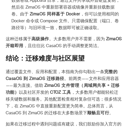
数据卷或 AppData 目录，通过文件共享或外置硬盘复制，
然后在 ZimaOS 中重新部署容器或镜像并重新挂载数据
卷。由于
ZimaOS 同样基于 Docker
，你可以使用相同的
Docker 命令或 Compose 文件。只需确保配置（端口、卷
路径等）与旧环境一致，数据即可被正确读取。
这种迁移属于
高级操作
。大多数用户并不需要，因为
ZimaOS
开箱即用
，且往往比 CasaOS 的手动调整更简洁。
结论：迁移难度与社区展望
通过覆盖文件、应用和配置，本指南为你勾勒出一条
完整的
CasaOS 到 ZimaOS 迁移路径
。前两类——文件和应用容器
——最为直接。借助
ZimaOS 文件管理（局域网共享 + 迁移
功能）
以及社区开发的
CTOZ 工具
，大多数用户都能轻松迁
移关键数据和服务。其他配置检查相对复杂但可选；很多情况
下，在 ZimaOS 中直接重新配置更为简单。总体而言，从
CasaOS 到 ZimaOS 的迁移在大多数场景下
顺畅且可行
。
如果在迁移过程中遇到问题或有建议，我们鼓励你加入官方的