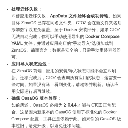
处理迁移失败
：
即使应用迁移失败，
AppData 文件始终会成功传输
。如果
目标 ZimaOS 已存在同名文件夹，CTOZ 会在新文件夹名后
添加数字以避免覆盖。至于 Docker 安装部分，如果 CTOZ
无法自动完成，你可以手动使用导出的
Docker Compose
YAML
文件，并通过应用商店的“手动导入”选项加载到
ZimaOS。简而言之：数据是安全的，只需手动重装容器即
可。
应用导入状态延迟
：
在 ZimaOS 前端，应用的安装/导入状态可能不会立即刷
新。迁移完成后，CTOZ 会查询所有应用的状态，这需要一
些时间。如果没有马上看到变化，请稍等并刷新。确认应
用实际运行后再继续。
确保 CasaOS 版本兼容
：
如前所述，CasaOS 必须为
≥ 0.4.4
才能与 CTOZ 正常配
合。这是因为新版本的 CasaOS 使用了标准化的 Docker
Compose 配置，工具正是依赖于此。如果你的 CasaOS 版
本过旧，请先升级，以避免迁移问题。