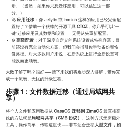
步。（当然，如果你只想迁移应用，可以跳过这一部
分。）
🚀
应用迁移
：像 Jellyfin 或 Immich 这样的应用已经完全配
置好了？借助一个很棒的开源工具
CTOZ
，你几乎可以“一
键”迁移应用及其数据和设置——无需从头重新配置。
⚙️
高级配置
：对于深度自定义的系统设置或特殊容器，目
前还没有完全自动化方案。但我们会指引你手动备份和恢
复路径。对大多数用户来说，在新系统上进行全新设置可
能反而更顺畅。
大致了解了吗？很好——接下来我们将逐步深入讲解，带你完
成一个流畅、无忧的升级过程。
步骤 1：文件数据迁移（通过局域网共
享）
将个人文件和应用数据从
CasaOS 迁移到 ZimaOS
最直接高
效的方法就是
局域网共享（SMB 协议）
。这种方式无需额外
工具，操作简单，传输速度快——非常适合迁移
大型文件，如