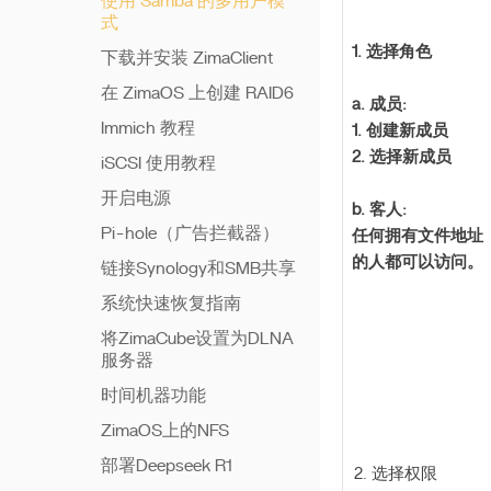
使用 Samba 的多用户模
式
1. 选择角色
下载并安装 ZimaClient
在 ZimaOS 上创建 RAID6
a. 成员:
Immich 教程
1. 创建新成员
2. 选择新成员
iSCSI 使用教程
开启电源
b. 客人:
Pi-hole（广告拦截器）
任何拥有文件地址
的人都可以访问。
链接Synology和SMB共享
系统快速恢复指南
将ZimaCube设置为DLNA
服务器
时间机器功能
ZimaOS上的NFS
部署Deepseek R1
2. 选择权限