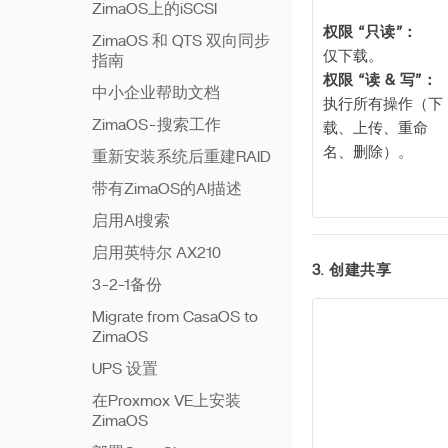
ZimaOS上的iSCSI
权限 “只读”：
ZimaOS 和 QTS 双向同步
仅下载。
指南
权限 “读 & 写”：
中小企业帮助文档
执行所有操作（下
ZimaOS-搜索工作
载、上传、重命
名、删除）。
重新安装系统后重建RAID
带有ZimaOS的AI描述
启用AI搜索
启用英特尔 AX210
3. 创建共享
3-2-1备份
Migrate from CasaOS to
ZimaOS
UPS 设置
在Proxmox VE上安装
ZimaOS