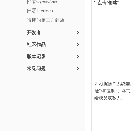
部署OpenClaw
1. 点击“创建”
部署 Hermes
很棒的第三方商店
开发者
如何安装 ZimaOS
社区作品
网络交流
如何贡献
版本记录
设置 Python
已实施的驱动（社区用户
v 1.7.0
建议）
常见问题
构建应用程序
v 1.6.2
UPS兼容性列表
在 ZimaOS 上安装
第七硬盘槽 LED
Syncthing
v 1.6.1
2. 根据操作系统选
加密文件夹
离线更新
址”和“复制”。将
在 ZimaOS 上安装
v 1.6.0
重置网络设置
支持的磁盘格式
给成员或客人。
Paperless-ngx
v 1.5.4
Privacy Policy
在 ZimaOS 上安装
v 1.5.3
Paperless‑AI
v 1.5.2
《AzuraCast 安装指南》