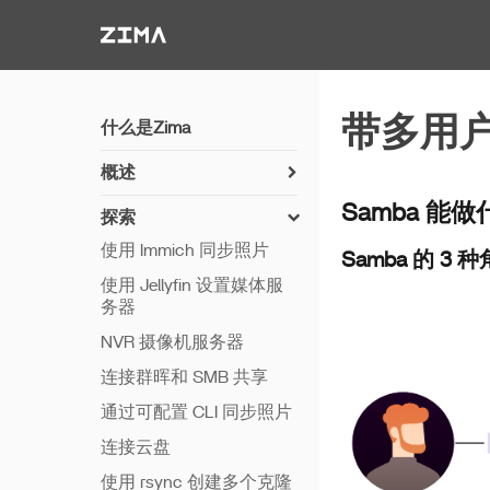
Zima-Docs
带多用户
什么是Zima
概述
如何安装 ZimaOS
Samba 能
探索
开始使用
使用 Immich 同步照片
Samba 的 3 
功能
使用 Jellyfin 设置媒体服
务器
远程访问
NVR 摄像机服务器
Thunderbolt PC 直连
连接群晖和 SMB 共享
通过可配置 CLI 同步照片
连接云盘
使用 rsync 创建多个克隆